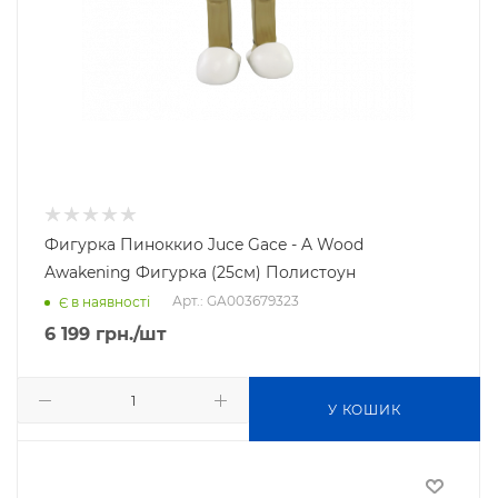
Фигурка Пиноккио Juce Gace - A Wood
Awakening Фигурка (25см) Полистоун
Арт.: GA003679323
Є в наявності
6 199
грн.
/шт
У КОШИК