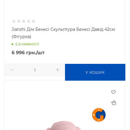
Jianzhi Дім Бенксі Скульптура Бенксі Давід 42см
(Фігурка)
Є в наявності
6 996
грн.
/шт
У КОШИК