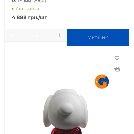
матовий (29см)
Є в наявності
4 888
грн.
/шт
У КОШИК