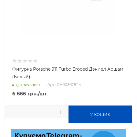
Фигурка Porsche 911 Turbo Eroded Дэниел Аршам
(Белый)
Арт.: GA003678114
Є в наявності
6 666
грн.
/шт
У КОШИК