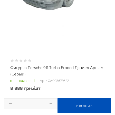
Фигурка Porsche 911 Turbo Eroded Дэниел Аршам
(Серый)
Арт.: GA003679322
Є в наявності
8 888
грн.
/шт
У КОШИК