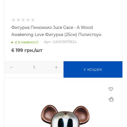
Фигурка Пиноккио Juce Gace - A Wood
Awakening Love Фигурка (25см) Полистоун
Арт.: GA003679324
Є в наявності
6 199
грн.
/шт
У КОШИК