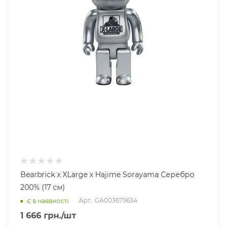
Bearbrick x XLarge x Hajime Sorayama Серебро
200% (17 см)
Арт.: GA003679634
Є в наявності
1 666
грн.
/шт