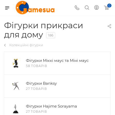
0
Фігурки прикраси
для дому
186
Колекційні фігурки
Фігурки Міккі маус та Міні маус
58 ТОВАРІВ
Фігурки Banksy
27 ТОВАРІВ
Фігурки Hajime Sorayama
27 ТОВАРІВ