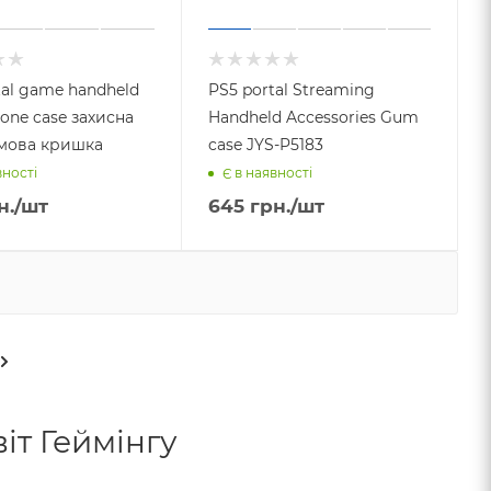
tal game handheld
PS5 portal Streaming
icone case захисна
Handheld Accessories Gum
умова кришка
case JYS-P5183
вності
Є в наявності
н.
/шт
645
грн.
/шт
віт Геймінгу