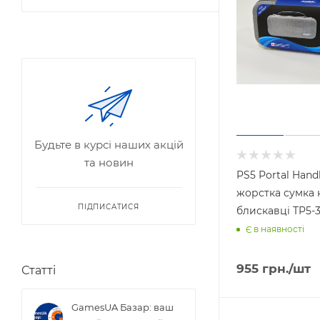
Будьте в курсі наших акцій
та новин
PS5 Portal Hand
жорстка сумка 
ПІДПИСАТИСЯ
блискавці TP5-
Є в наявності
955
грн.
/шт
Статті
GamesUA Базар: ваш