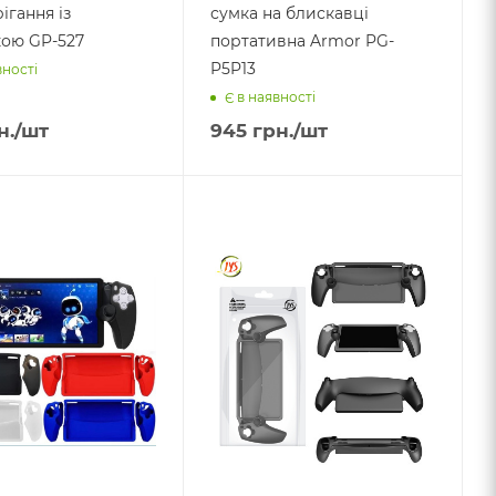
ігання із
сумка на блискавці
кою GP-527
портативна Armor PG-
P5P13
вності
Є в наявності
н.
/шт
945
грн.
/шт