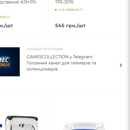
тавкою KJH-PS-
TP5-3576
Є в наявності
вності
н.
/шт
545
грн.
/шт
ПОРАДИ ПОКУПЦЯМ
GAMESCOLLECTION у Telegram:
Головний канал для геймерів та
колекціонерів