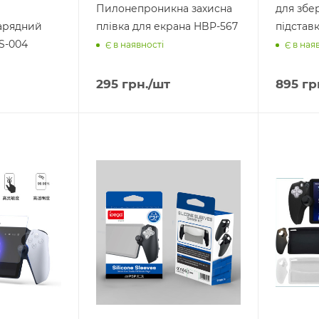
Пилонепроникна захисна
для збер
арядний
плівка для екрана HBP-567
підстав
S-004
Є в наявності
Є в ная
295
грн.
/шт
895
гр