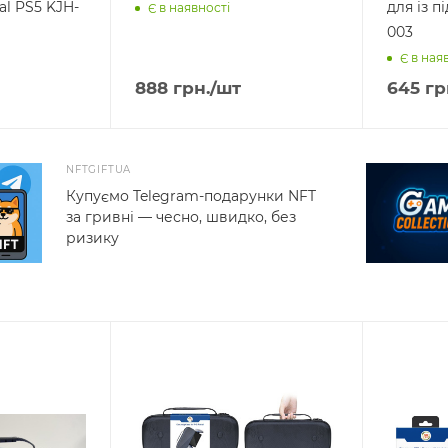
al PS5 KJH-
для із підс
Є в наявності
003
Є в ная
888
грн.
/шт
645
гр
NFTGIFTUA
Купуємо Telegram-подарунки NFT
за гривні — чесно, швидко, без
ризику