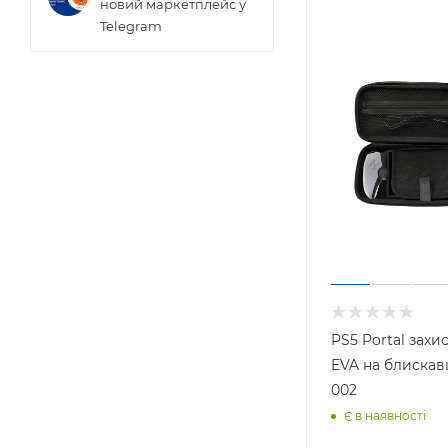
новий маркетплейс у
Telegram
PS5 Portal захи
EVA на блискавці KJH-
002
Є в наявності