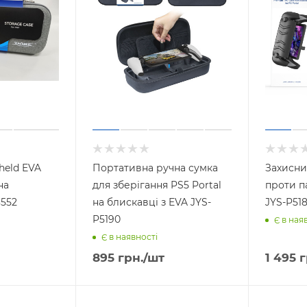
held EVA
Портативна ручна сумка
Захисни
на
для зберігання PS5 Portal
проти п
3552
на блискавці з EVA JYS-
JYS-P51
P5190
Є в ная
Є в наявності
895
грн.
/шт
1 495
г