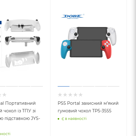
tal Портативний
PS5 Portal захисний м’який
 чохол із ТПУ зі
гумовий чохол TP5-3555
ю підставкою JYS-
Є в наявності
вності