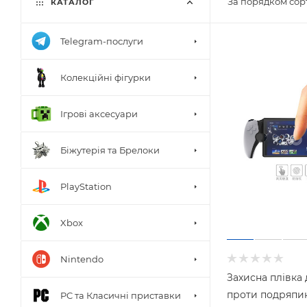
За порядком сор
КАТАЛОГ
Telegram-послуги
Колекційні фігурки
Ігрові аксесуари
Біжутерія та Брелоки
PlayStation
Xbox
Nintendo
Захисна плівка
проти подряпин
PC та Класичні приставки