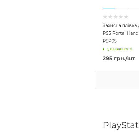
Захисна плівка
PS5 Portal Hand
P5P05
Є в наявності
295
грн.
/шт
PlayStat