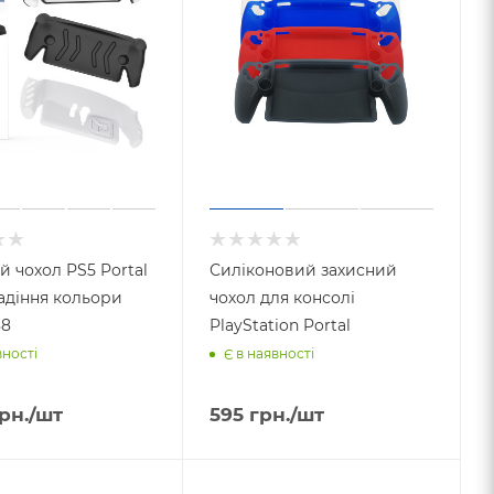
й чохол PS5 Portal
Силіконовий захисний
адіння кольори
чохол для консолі
88
PlayStation Portal
вності
Є в наявності
рн.
/шт
595
грн.
/шт