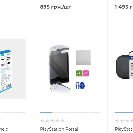
895
грн.
/шт
1 495
г
held
PlayStation Portal
PlayStat