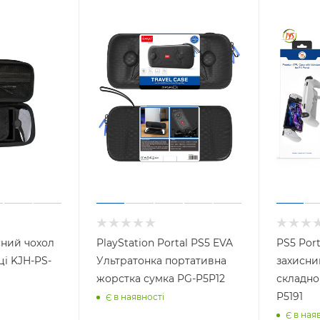
сний чохол
PlayStation Portal PS5 EVA
PS5 Por
PS-
Ультратонка портативна
захисний
жорстка сумка PG-P5P12
складно
P5191
Є в наявності
Є в ная