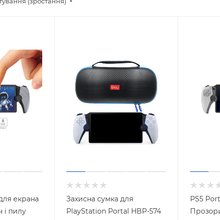
тування (зростання)
 для екрана
Захисна сумка для
PS5 Port
 і пилу
PlayStation Portal HBP-574
Прозори