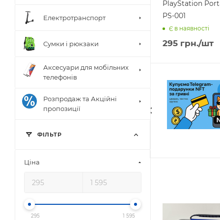
PlayStation Port
PS-001
Електротранспорт
Є в наявності
295
грн.
/шт
Сумки і рюкзаки
Аксесуари для мобільних
телефонів
Розпродаж та Акційні
пропозиції
ФIЛЬТР
Цiна
295
1 595