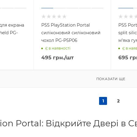
 для екрана
PS5 PlayStation Portal
PS5 Por
held PG-
силіконовий силіконовий
split sil
чохол PG-P5P06
м’яка г
Є в наявності
Є в ная
495
грн.
/шт
695
гр
ПОКАЗАТИ ЩЕ
1
2
ion Portal: Відкрийте Двері в С