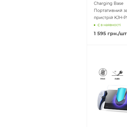
Charging Base
Портативний з
пристрій KJH-P
Є в наявності
1 595
грн.
/шт