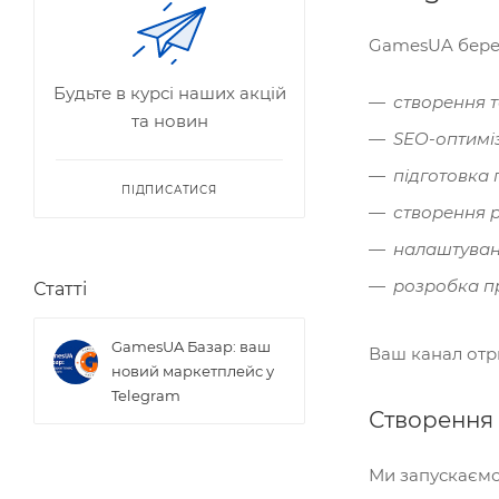
GamesUA бере н
Будьте в курсі наших акцій
створення т
та новин
SEO-оптиміз
підготовка 
ПІДПИСАТИСЯ
створення р
налаштуванн
розробка пр
Статті
GamesUA Базар: ваш
Ваш канал отри
новий маркетплейс у
Telegram
Створення 
Ми запускаємо