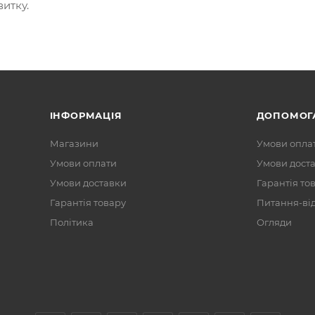
итку.
ІНФОРМАЦІЯ
ДОПОМОГ
Магазини
Умови опла
Умови оплати
Умови дост
Умови доставки
Гарантія то
Гарантія товару
Питання-ві
Політика
Огляди