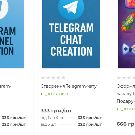
gram-
Створення Telegram-чату
Оформле
каналу 
Є в наявності
Подару
Є в ная
333
грн.
/шт
333
грн.
/шт
від 1 до 4 шт
333
грн.
/шт
666
гр
222
грн.
/шт
від 5 шт
222
грн.
/шт