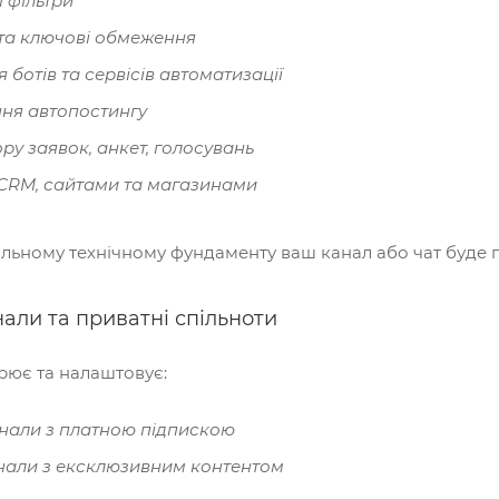
 фільтри
та ключові обмеження
 ботів та сервісів автоматизації
ня автопостингу
ру заявок, анкет, голосувань
з CRM, сайтами та магазинами
льному технічному фундаменту ваш канал або чат буде п
али та приватні спільноти
ює та налаштовує:
анали з платною підпискою
нали з ексклюзивним контентом