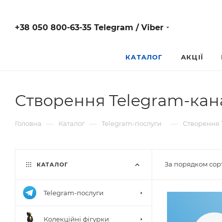
+38 050 800-63-35 Telegram / Viber
КАТАЛОГ
АКЦІЇ
Створення Telegram-канал
—
—
—
Головна
Каталог
Telegram-послуги
Створення T
За порядком сор
КАТАЛОГ
Telegram-послуги
Колекційні фігурки