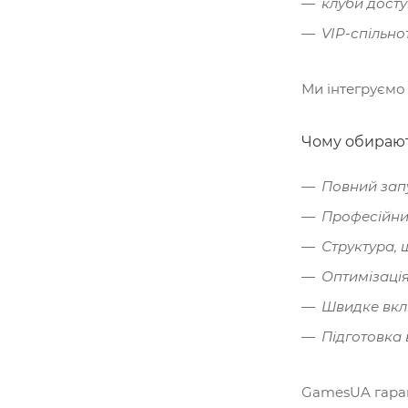
клуби досту
VIP-спільно
Ми інтегруємо
Чому обирают
Повний зап
Професійний
Структура, 
Оптимізаці
Швидке вкл
Підготовка 
GamesUA гаран