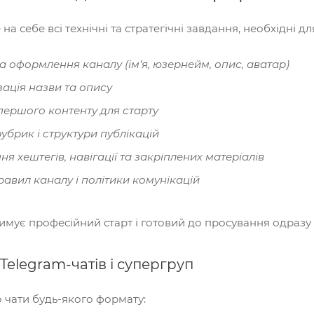
а себе всі технічні та стратегічні завдання, необхідні д
а оформлення каналу (ім’я, юзернейм, опис, аватар)
ація назви та опису
першого контенту для старту
убрик і структури публікацій
я хештегів, навігації та закріплених матеріалів
авил каналу і політики комунікацій
мує професійний старт і готовий до просування одразу п
Telegram-чатів і супергруп
 чати будь-якого формату: