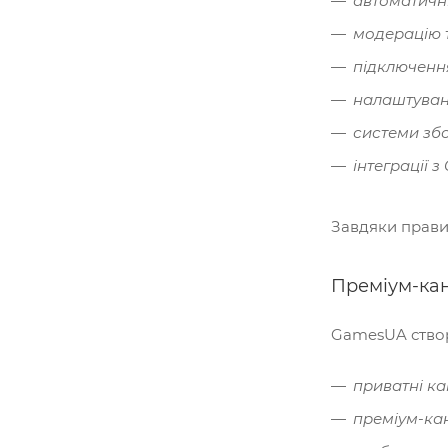
автоматичні
модерацію 
підключення
налаштуван
системи збо
інтеграції 
Завдяки прави
Преміум-кан
GamesUA створ
приватні к
преміум-ка