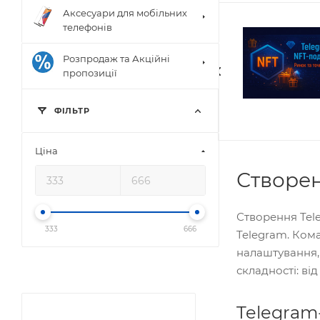
Аксесуари для мобільних
телефонів
Розпродаж та Акційні
пропозиції
ФIЛЬТР
Цiна
Створен
Створення Tel
333
666
Telegram. Ком
налаштування,
складності: ві
Telegram