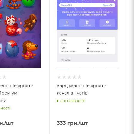
ння Telegram-
Заряджання Telegram-
Преміум
каналів і чатів
нки
Є в наявності
вності
н.
/шт
333
грн.
/шт