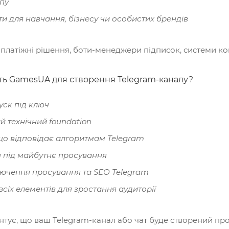
пу
ти для навчання, бізнесу чи особистих брендів
 платіжні рішення, боти-менеджери підписок, системи ко
ь GamesUA для створення Telegram-каналу?
уск під ключ
 технічний foundation
що відповідає алгоритмам Telegram
я під майбутнє просування
ючення просування та SEO Telegram
всіх елементів для зростання аудиторії
тує, що ваш Telegram-канал або чат буде створений про