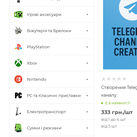
Ігрові аксесуари
Біжутерія та Брелоки
PlayStation
Xbox
Nintendo
Створення Tele
каналу
PC та Класичні приставки
Є в наявності
Електротранспорт
333
грн.
/шт
від 1 до 4 шт
від 5 шт
Сумки і рюкзаки