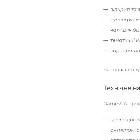
відкриті та 
супергрупи 
чати для бі
тематичні к
корпоративн
Чат налаштовує
Технічне н
GamesUA прово
права досту
антиспам-с