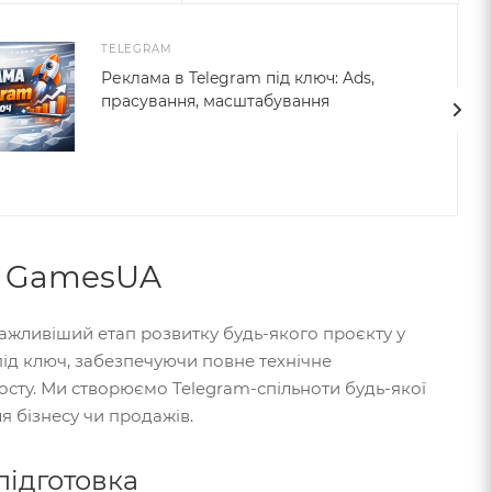
TELEGRAM
Реклама в Telegram під ключ: Ads,
прасування, масштабування
ід GamesUA
ажливіший етап розвитку будь-якого проєкту у
 під ключ, забезпечуючи повне технічне
осту. Ми створюємо Telegram-спільноти будь-якої
я бізнесу чи продажів.
підготовка