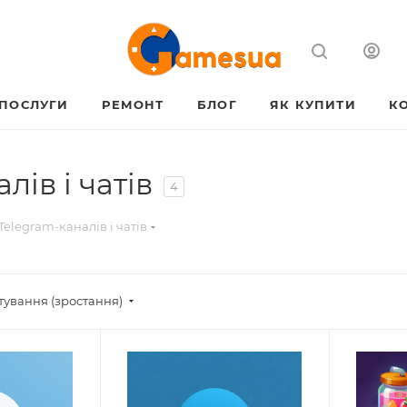
ПОСЛУГИ
РЕМОНТ
БЛОГ
ЯК КУПИТИ
К
ів і чатів
4
elegram-каналів і чатів
тування (зростання)