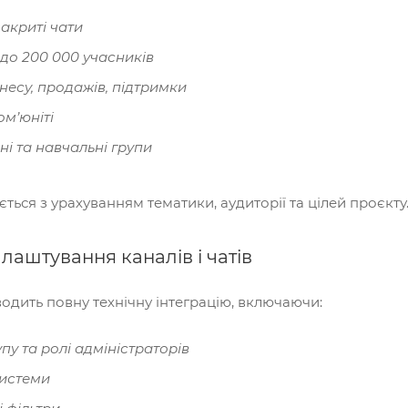
закриті чати
до 200 000 учасників
знесу, продажів, підтримки
ом’юніті
і та навчальні групи
ться з урахуванням тематики, аудиторії та цілей проєкту
алаштування каналів і чатів
дить повну технічну інтеграцію, включаючи:
пу та ролі адміністраторів
истеми