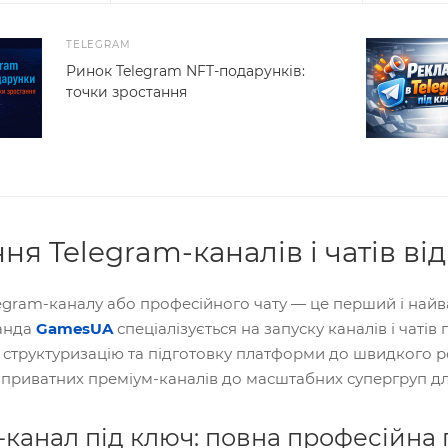
TELEGRAM
Ринок Telegram NFT-подарунків:
точки зростання
ня Telegram-каналів і чатів в
egram-каналу або професійного чату — це перший і найв
анда
GamesUA
спеціалізується на запуску каналів і чатів
 структуризацію та підготовку платформи до швидкого р
д приватних преміум-каналів до масштабних супергруп дл
-канал під ключ: повна професійна 