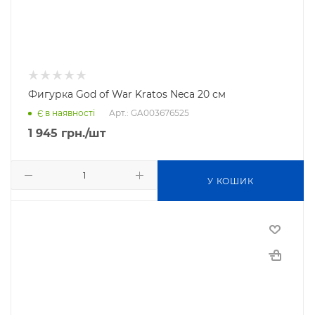
Фигурка God of War Kratos Neca 20 см
Арт.: GA003676525
Є в наявності
1 945
грн.
/шт
У КОШИК