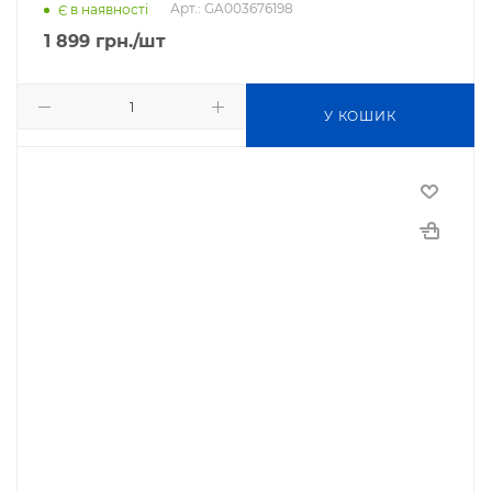
Арт.: GA003676198
Є в наявності
1 899
грн.
/шт
У КОШИК