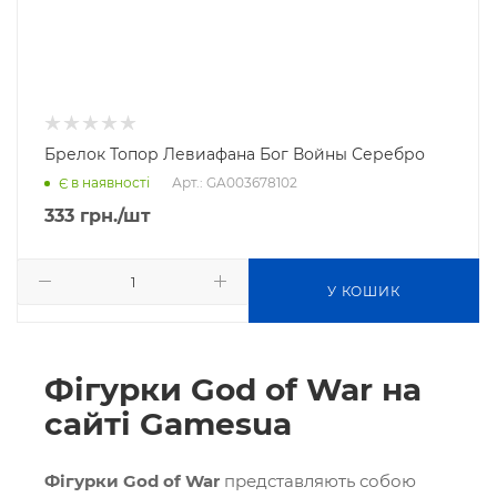
Брелок Топор Левиафана Бог Войны Серебро
Арт.: GA003678102
Є в наявності
333
грн.
/шт
У КОШИК
Фігурки God of War на
сайті Gamesua
Фігурки God of War
представляють собою