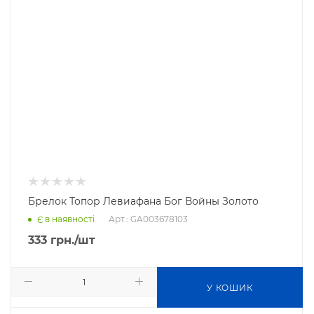
Брелок Топор Левиафана Бог Войны Золото
Арт.: GA003678103
Є в наявності
333
грн.
/шт
У КОШИК