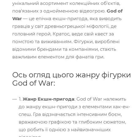
унікальний асортимент колекційних об'єктів,
пов'язаних з однойменною відеогрою.
God of
War
— це епічна екшн-пригода, яка виводить
гравців у світ древньогрецької міфології, де
головний герой, Кратос, веде свій квест за
помстою та виживанням. Фігурки, вироблені
відомими брендами та компаніями, стають
важливим елементом для фанатів гри.
Ось огляд цього жанру фігурки
God of War:
1.
Жанр Екшн-пригода
: God of War належить
до жанру екшн-пригоди з елементами хак-ен-
слеш. Гра відзначається інтенсивним боєм,
вражаючою графікою та глибоким сюжетом,
що робить її однією з найвизначніших