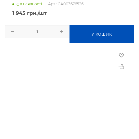
Арт.: GA003676526
Є в наявності
1 945
грн.
/шт
У КОШИК