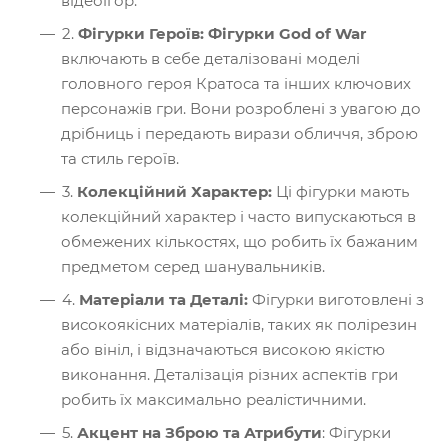
відеоігор.
2.
Фігурки Героїв: Фігурки God of War
включають в себе деталізовані моделі
головного героя Кратоса та інших ключових
персонажів гри. Вони розроблені з увагою до
дрібниць і передають вирази обличчя, зброю
та стиль героїв.
3.
Колекційний Характер:
Ці фігурки мають
колекційний характер і часто випускаються в
обмежених кількостях, що робить їх бажаним
предметом серед шанувальників.
4.
Матеріали та Деталі:
Фігурки виготовлені з
високоякісних матеріалів, таких як полірезин
або вініл, і відзначаються високою якістю
виконання. Деталізація різних аспектів гри
робить їх максимально реалістичними.
5.
Акцент на Зброю та Атрибути
: Фігурки