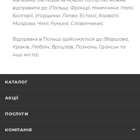
відправити до
(Польщі, Франції, Німеччини, Італії,
Болгарії, Угорщини, Литви, Естонії, Хорватії,
Молдови, Чехії, Румунії, Словаччини)
.
Відправка в Польщі здійснюється до
(Варшава,
Краків, Люблін, Вроцлав, Познань, Гданськ та
інші міста).
КАТАЛОГ
АКЦІЇ
ПОСЛУГИ
КОМПАНІЯ