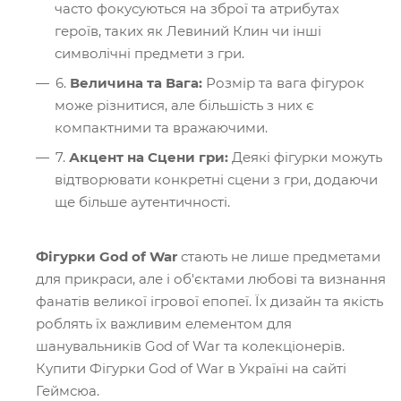
часто фокусуються на зброї та атрибутах
героїв, таких як Левиний Клин чи інші
символічні предмети з гри.
6.
Величина та Вага:
Розмір та вага фігурок
може різнитися, але більшість з них є
компактними та вражаючими.
7.
Акцент на Сцени гри:
Деякі фігурки можуть
відтворювати конкретні сцени з гри, додаючи
ще більше аутентичності.
Фігурки God of War
стають не лише предметами
для прикраси, але і об'єктами любові та визнання
фанатів великої ігрової епопеї. Їх дизайн та якість
роблять їх важливим елементом для
шанувальників God of War та колекціонерів.
Купити Фігурки God of War в Україні на сайті
Геймсюа.