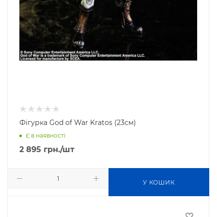
Фігурка God of War Kratos (23см)
Є в наявності
2 895
грн.
/шт
У КОШИК