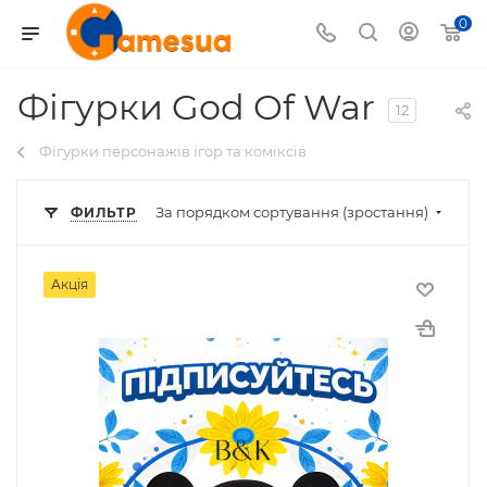
0
Фігурки God Of War
12
Фігурки персонажів ігор та коміксів
За порядком сортування (зростання)
ФИЛЬТР
Акція