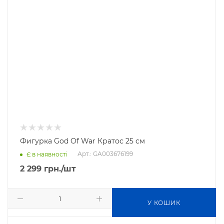
Фигурка God Of War Кратос 25 см
Арт.: GA003676199
Є в наявності
2 299
грн.
/шт
У КОШИК