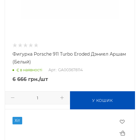
Фигурка Porsche 911 Turbo Eroded Дэниел Аршам
(Белый)
Арт.: GA003678114
Є в наявності
6 666
грн.
/шт
У КОШИК
Хіт