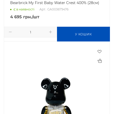
Bearbrick My First Baby Water Crest 400% (28см)
Арт.: GA003679476
Є в наявності
4 695
грн.
/шт
У КОШИК