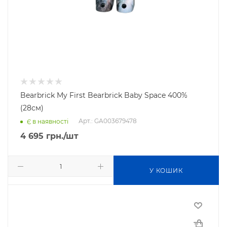
Bearbrick My First Bearbrick Baby Space 400%
(28см)
Арт.: GA003679478
Є в наявності
4 695
грн.
/шт
У КОШИК