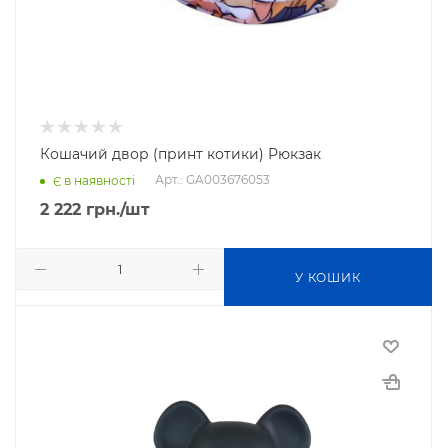
Кошачий двор (принт котики) Рюкзак
Арт.: GA003676053
Є в наявності
2 222
грн.
/шт
У КОШИК