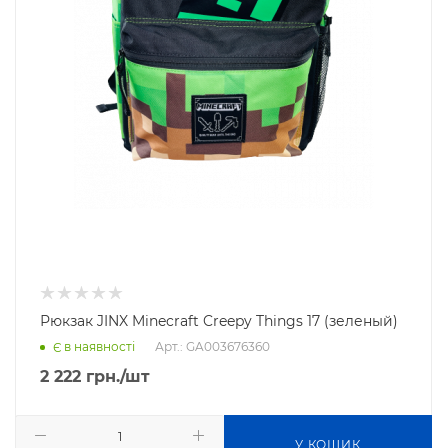
Рюкзак JINX Minecraft Creepy Things 17 (зеленый)
Арт.: GA003676360
Є в наявності
2 222
грн.
/шт
У КОШИК