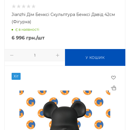
Jianzhi Дім Бенксі Скульптура Бенксі Давід 42см
(Фігурка)
Є в наявності
6 996
грн.
/шт
У КОШИК
Хіт