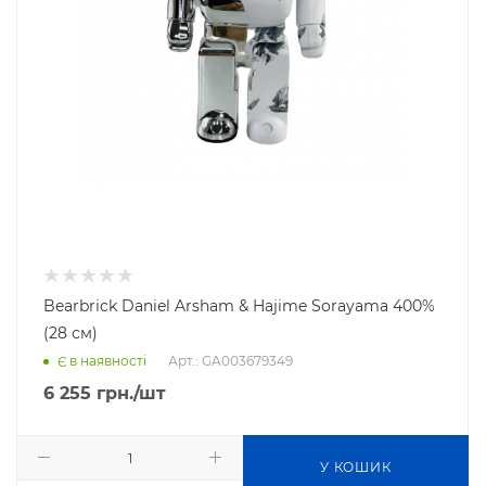
Bearbrick Daniel Arsham & Hajime Sorayama 400%
(28 см)
Арт.: GA003679349
Є в наявності
6 255
грн.
/шт
У КОШИК