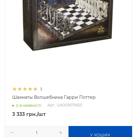
3
Шахматы Волшебника Гарри Поттер
Арт.: GA003675655
Є в наявності
3 333
грн.
/шт
У КОШИК