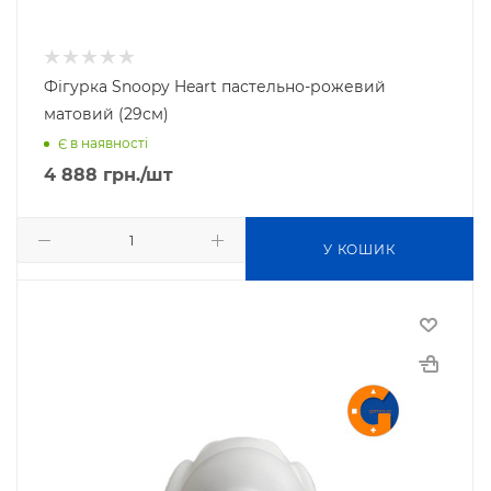
Фігурка Snoopy Heart пастельно-рожевий
матовий (29см)
Є в наявності
4 888
грн.
/шт
У КОШИК