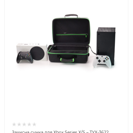
Захисна сумка для Xbox Series X/S – TYX-3622