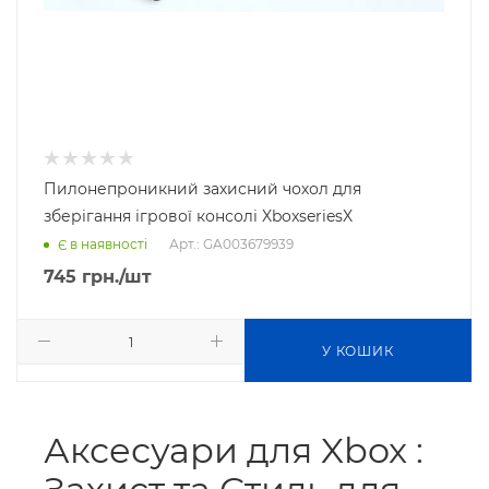
Пилонепроникний захисний чохол для
зберігання ігрової консолі XboxseriesX
Арт.: GA003679939
Є в наявності
745
грн.
/шт
У КОШИК
Аксесуари для Xbox :