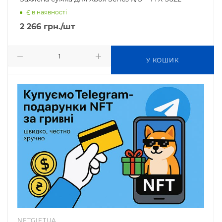
Є в наявності
2 266
грн.
/шт
У КОШИК
NFTGIFTUA