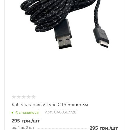
Кабель зарядки Type-C Premium 3м
Арт.: GA003677281
Є в наявності
295
грн.
/шт
від 1 до 2 шт
295
грн.
/шт