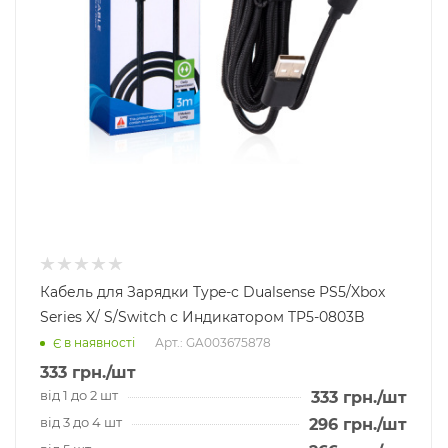
Кабель для Зарядки Type-c Dualsense PS5/Xbox
Series X/ S/Switch с Индикатором TP5-0803B
Арт.: GA003675878
Є в наявності
333
грн.
/шт
від 1 до 2 шт
333
грн.
/шт
від 3 до 4 шт
296
грн.
/шт