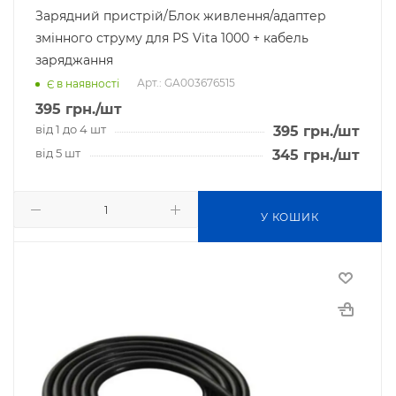
Зарядний пристрій/Блок живлення/адаптер
змінного струму для PS Vita 1000 + кабель
заряджання
Арт.: GA003676515
Є в наявності
395
грн.
/шт
від 1 до 4 шт
395
грн.
/шт
від 5 шт
345
грн.
/шт
У КОШИК