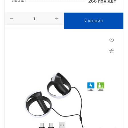
від 5 шт
266
грн.
/шт
У КОШИК