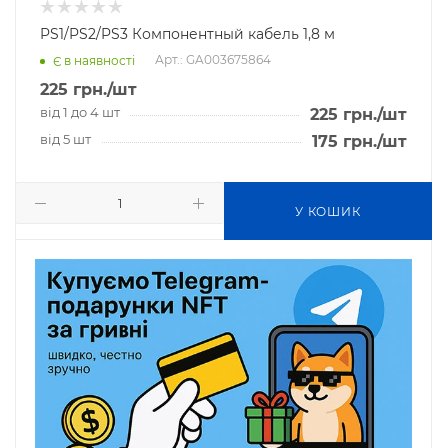
PS1/PS2/PS3 Компонентный кабель 1,8 м
Арт.: GA003675864
Є в наявності
225
грн.
/шт
від 1 до 4 шт
225
грн.
/шт
від 5 шт
175
грн.
/шт
У КОШИК