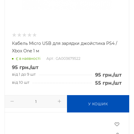
Кабель Micro USB для зарядки джойстика PS4 /
Xbox One 1 м
Арт.: GA003679522
Є в наявності
95
грн.
/шт
від 1 до 9 шт
95
грн.
/шт
від 10 шт
55
грн.
/шт
У КОШИК