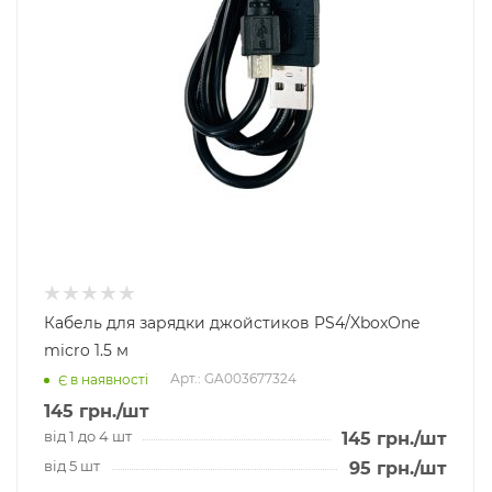
Кабель для зарядки джойстиков PS4/XboxOne
micro 1.5 м
Арт.: GA003677324
Є в наявності
145
грн.
/шт
від 1 до 4 шт
145
грн.
/шт
від 5 шт
95
грн.
/шт