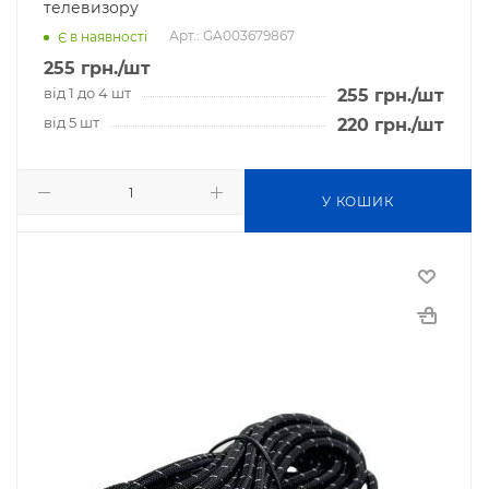
телевизору
Арт.: GA003679867
Є в наявності
255
грн.
/шт
від 1 до 4 шт
255
грн.
/шт
від 5 шт
220
грн.
/шт
У КОШИК