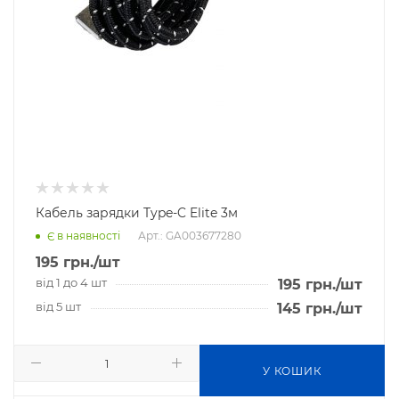
Кабель зарядки Type-C Elite 3м
Арт.: GA003677280
Є в наявності
195
грн.
/шт
від 1 до 4 шт
195
грн.
/шт
від 5 шт
145
грн.
/шт
У КОШИК