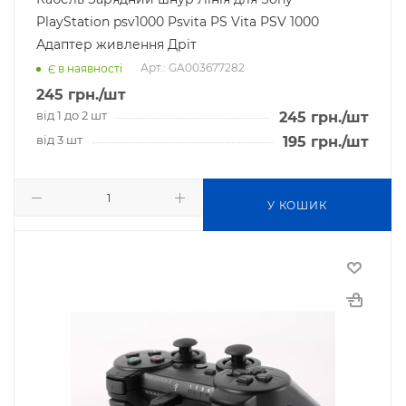
PlayStation psv1000 Psvita PS Vita PSV 1000
Адаптер живлення Дріт
Арт.: GA003677282
Є в наявності
245
грн.
/шт
від 1 до 2 шт
245
грн.
/шт
від 3 шт
195
грн.
/шт
У КОШИК