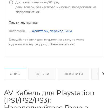
Доставка поштою від 70 грн,
деякі товари, без часткової чи повної передоплати не
відправляються
Характеристики
Категорія
—
Адаптеры, переходники
Ціна дійсна тільки для інтернет-магазину та може
відрізнятись від цін у роздрібних магазинах.
ОПИС
ВІДГУКИ
ЯК КУПИТИ
ОПЛА
AV Кабель для Playstation
(PS1/PS2/PS3):
Насолоджуйтеся Грою в