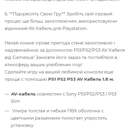
6. **Підкресліть Свою Гру:** Зробіть свій ігровий
процес ще більш захоплюючим, використовуючи
відмінний AV Кабель для Playstation.
Нехай кожне ігрове пригода стане захопливою і
надзвичайною за допомогою PS1/PS2/PS3 AV Кабеля
від Gamesua! Замовте його зараз та поглибтеся в
атмосферу ваших улюблених ігор!
Сделайте игру на вашей любимой консоли еще
проще с помощью
PS1 PS2 PS3 AV Кабель 1.8 м.
AV-кабель
совместим с Sony PS1/PS2/PS3 / PS3
Slim
Ультра толстая и гибкая ПВХ оболочка с
цветными разъемами помогает упростить
установку