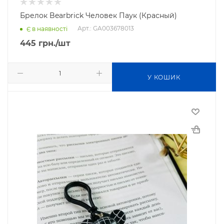
Брелок Bearbrick Человек Паук (Красный)
Арт.: GA003678013
Є в наявності
445
грн.
/шт
У КОШИК