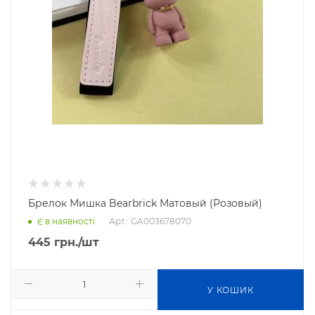
Брелок Мишка Bearbrick Матовый (Розовый)
Арт.: GA003678070
Є в наявності
445
грн.
/шт
У КОШИК