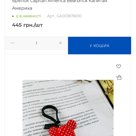
Брелок Capitan America Bearbrick Капитан
Америка
Арт.: GA003678010
Є в наявності
445
грн.
/шт
У КОШИК