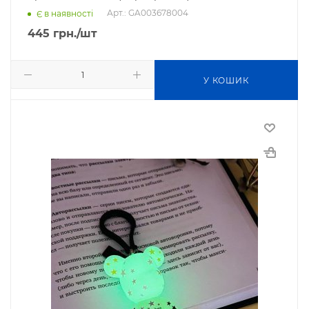
Арт.: GA003678004
Є в наявності
445
грн.
/шт
У КОШИК