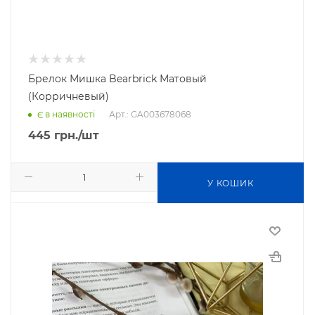
Брелок Мишка Bearbrick Матовый
(Корричневый)
Арт.: GA003678068
Є в наявності
445
грн.
/шт
У КОШИК