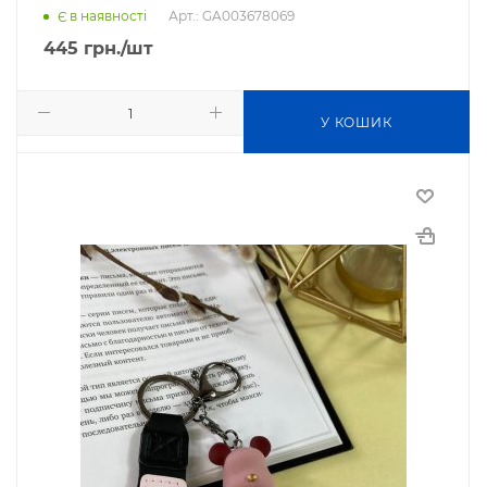
Арт.: GA003678069
Є в наявності
445
грн.
/шт
У КОШИК