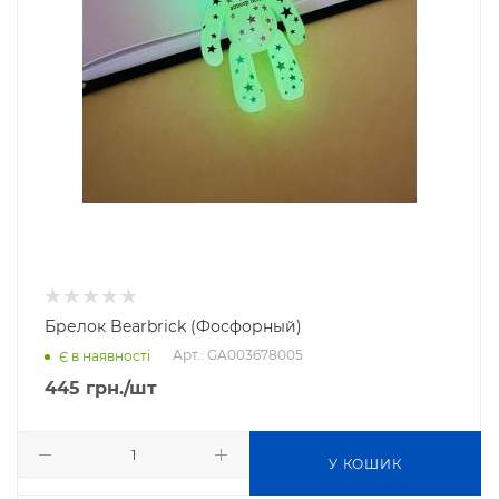
Брелок Bearbrick (Фосфорный)
Арт.: GA003678005
Є в наявності
445
грн.
/шт
У КОШИК