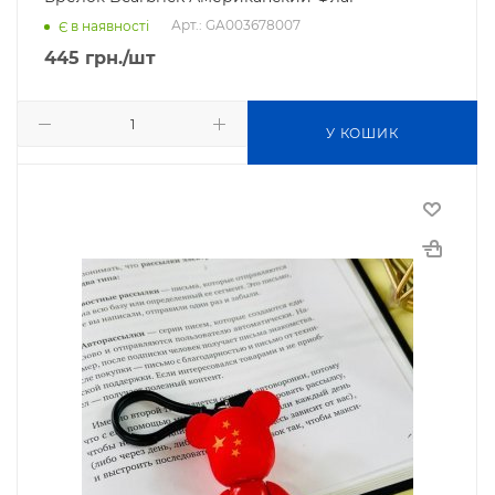
Арт.: GA003678007
Є в наявності
445
грн.
/шт
У КОШИК