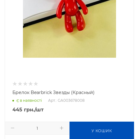
Брелок Bearbrick Звезды (Красный)
Арт.: GA003678008
Є в наявності
445
грн.
/шт
У КОШИК