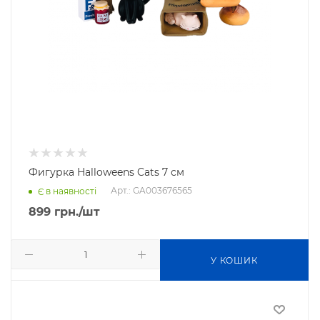
Фигурка Halloweens Cats 7 см
Арт.: GA003676565
Є в наявності
899
грн.
/шт
У КОШИК