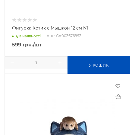
Фигурка Котик с Мышкой 12 см N1
Арт.: GA003676893
Є в наявності
599
грн.
/шт
У КОШИК