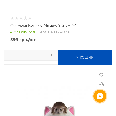
Фигурка Котик с Мышкой 12 см N4
Арт.: GA003676896
Є в наявності
599
грн.
/шт
У КОШИК
ОНЛАЙН ЧАТ