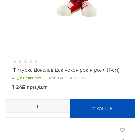
Фигурка Дональд Дак Рокен рок-н-ролл (17см)
Арт.: GA003678029
Є в наявності
1 245
грн.
/шт
У КОШИК