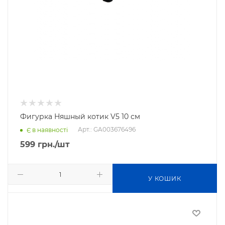
Фигурка Няшный котик V5 10 см
Арт.: GA003676496
Є в наявності
599
грн.
/шт
У КОШИК