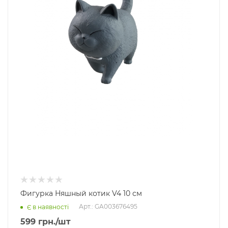
Фигурка Няшный котик V4 10 см
Арт.: GA003676495
Є в наявності
599
грн.
/шт