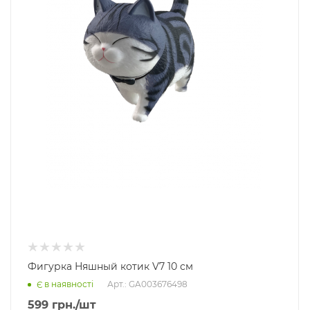
Фигурка Няшный котик V7 10 см
Арт.: GA003676498
Є в наявності
599
грн.
/шт