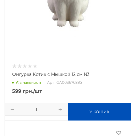
Фигурка Котик с Мышкой 12 см N3
Арт.: GA003676895
Є в наявності
599
грн.
/шт
У КОШИК