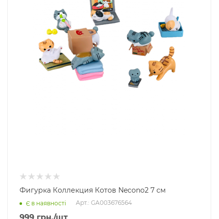
Фигурка Коллекция Котов Necono2 7 см
Арт.: GA003676564
Є в наявності
999
грн.
/шт