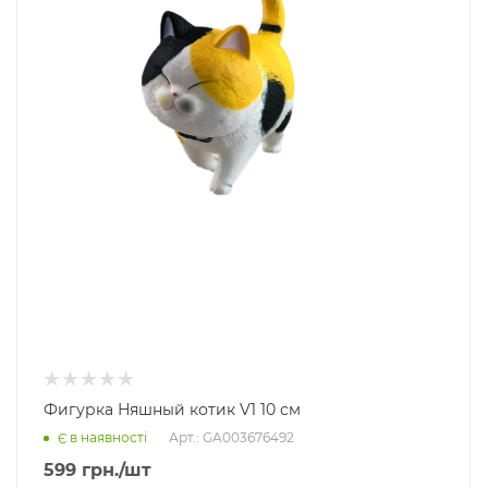
Фигурка Няшный котик V1 10 см
Арт.: GA003676492
Є в наявності
599
грн.
/шт