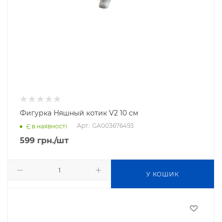
Фигурка Няшный котик V2 10 см
Арт.: GA003676493
Є в наявності
599
грн.
/шт
У КОШИК