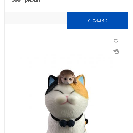
599
грн.
/шт
У КОШИК