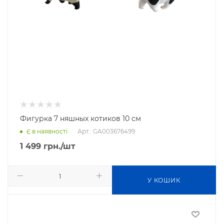
Фигурка 7 няшных котиков 10 см
Арт.: GA003676499
Є в наявності
1 499
грн.
/шт
У КОШИК