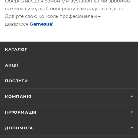
Оберіть нас для ремонту PlayStation 3, і ми зробимо
все можливе, щоб повернути вам радість від ігор.
Довірте свою консоль професіоналам –
довіртеся
Gamesua
!
КАТАЛОГ
АКЦІЇ
ПОСЛУГИ
КОМПАНІЯ
ІНФОРМАЦІЯ
ДОПОМОГА