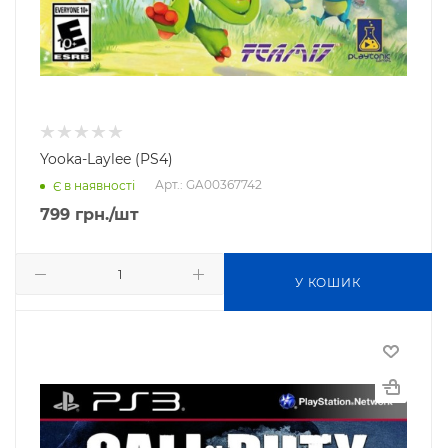
Yooka-Laylee (PS4)
Арт.: GA00367742
Є в наявності
799
грн.
/шт
У КОШИК