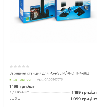
Зарядная станция для PS4/SLIM/PRO TP4-882
Арт.: GA003676119
Є в наявності
1 199
грн.
/шт
від 1 до 4 шт
1 199
грн.
/шт
від 5 шт
1 099
грн.
/шт