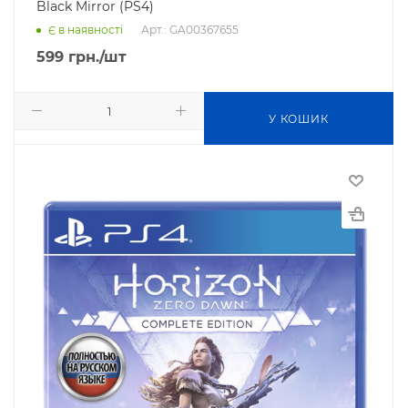
Black Mirror (PS4)
Арт.: GA00367655
Є в наявності
599
грн.
/шт
У КОШИК