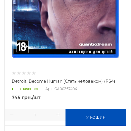
Detroit: Become Human (Стать человеком) (PS4)
Арт.: GA00367404
Є в наявності
745
грн.
/шт
У КОШИК