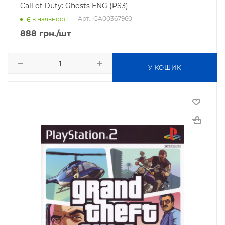
Call of Duty: Ghosts ENG (PS3)
Арт.: GA00367960
Є в наявності
888
грн.
/шт
У КОШИК