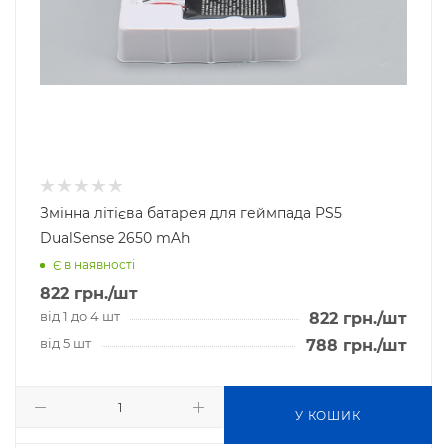
Змінна літієва батарея для геймпада PS5
DualSense 2650 mAh
Є в наявності
822
грн.
/шт
від 1 до 4 шт
822
грн.
/шт
від 5 шт
788
грн.
/шт
У КОШИК