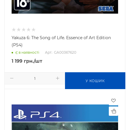
Yakuza 6: The Song of Life. Essence of Art Edition
(PS4)
Арт.: GA00367620
Є в наявності
1 199
грн.
/шт
У КОШИК