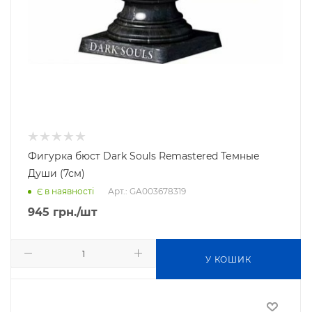
Фигурка бюст Dark Souls Remastered Темные
Души (7см)
Арт.: GA003678319
Є в наявності
945
грн.
/шт
У КОШИК