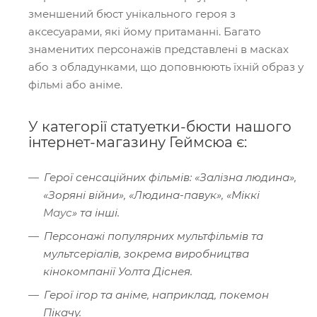
зменшений бюст унікального героя з
аксесуарами, які йому притаманні. Багато
знаменитих персонажів представлені в масках
або з обладунками, що доповнюють їхній образ у
фільмі або аніме.
У категорії статуетки-бюсти нашого
інтернет-магазину Геймсюа є:
Герої сенсаційних фільмів: «Залізна людина»,
«Зоряні війни», «Людина-павук», «Міккі
Маус
» та інші.
Персонажі популярних мультфільмів та
мультсеріалів, зокрема виробництва
кінокомпанії Уолта Діснея.
Герої ігор та аніме, наприклад, покемон
Пікачу.