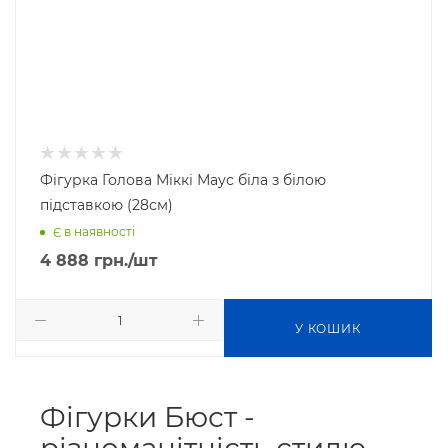
Фігурка Голова Міккі Маус біла з білою
підставкою (28см)
Є в наявності
4 888
грн.
/шт
У КОШИК
Фігурки Бюст -