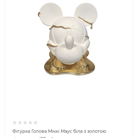
Фігурка Голова Міккі Маус біла з золотою