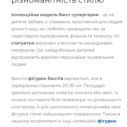
різноманітність стилю
Колекційна модель бюст супергероя
- це не
дитяча забава, а справжнє захоплення для людей
різного віку, які люблять проводити час за
переглядом мультфільмів, фільмів та телешоу. Усі
статуетки
виконані з якісних та нешкідливих
матеріалів і до найдрібніших деталей
відтворюють відомих персонажів чи реальних
людей.
Висота
фігурок бюстів
варіюється, але в
середньому становить 20-30 см. Погруддя
ідеально доповнює інтер'єр кімнати або авто. Їх
можна поставити біля телевізора чи домашнього
кінотеатру. А для захопленого колекціонера така
фігурка стане найціннішим подарунком. Також в
нашому асортименті є інші колекційні
фігурки