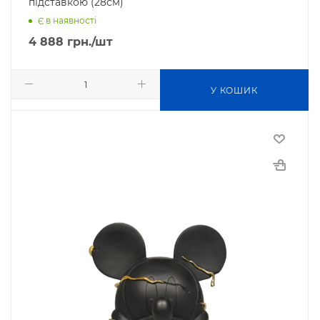
підставкою (28см)
Є в наявності
4 888
грн.
/шт
У КОШИК