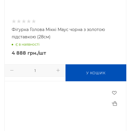
Фігурка Голова Міккі Маус чорна з золотою
підставкою (28см)
Є в наявності
4 888
грн.
/шт
У КОШИК