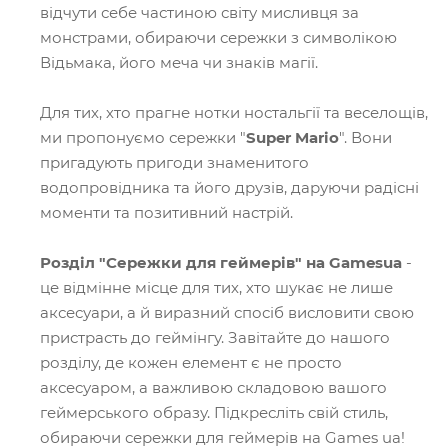
відчути себе частиною світу мисливця за
монстрами, обираючи сережки з символікою
Відьмака, його меча чи знаків магії.
Для тих, хто прагне нотки ностальгії та веселощів,
ми пропонуємо сережки "
Super Mario
". Вони
пригадують пригоди знаменитого
водопровідника та його друзів, даруючи радісні
моменти та позитивний настрій.
Розділ "Сережки для геймерів" на Gamesua
-
це відмінне місце для тих, хто шукає не лише
аксесуари, а й виразний спосіб висловити свою
пристрасть до геймінгу. Завітайте до нашого
розділу, де кожен елемент є не просто
аксесуаром, а важливою складовою вашого
геймерського образу. Підкресліть свій стиль,
обираючи сережки для геймерів на Games ua!