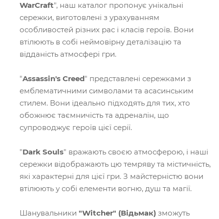
WarCraft
", наш каталог пропонує унікальні
сережки, виготовлені з урахуванням
особливостей різних рас і класів героїв. Вони
втілюють в собі неймовірну деталізацію та
відданість атмосфері гри.
"
Assassin's Creed
" представлені сережками з
емблематичними символами та асасинським
стилем. Вони ідеально підходять для тих, хто
обожнює таємничість та адреналін, що
супроводжує героїв цієї серії.
"
Dark Souls
" вражають своєю атмосферою, і наші
сережки відображають цю темряву та містичність,
які характерні для цієї гри. З майстерністю вони
втілюють у собі елементи вогню, душ та магії.
Шанувальники
"Witcher" (Відьмак)
зможуть