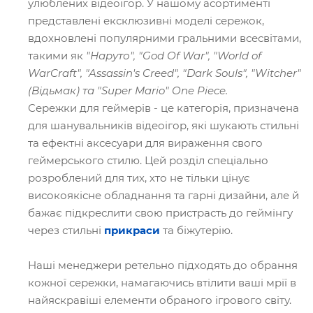
улюблених відеоігор. У нашому асортименті
представлені ексклюзивні моделі сережок,
вдохновлені популярними гральними всесвітами,
такими як
"Наруто", "God Of War", "World of
WarCraft", "Assassin's Creed", "Dark Souls", "Witcher"
(Відьмак) та "Super Mario"
One Piece.
Сережки для геймерів - це категорія, призначена
для шанувальників відеоігор, які шукають стильні
та ефектні аксесуари для вираження свого
геймерського стилю. Цей розділ спеціально
розроблений для тих, хто не тільки цінує
високоякісне обладнання та гарні дизайни, але й
бажає підкреслити свою пристрасть до геймінгу
через стильні
прикраси
та біжутерію.
Наші менеджери ретельно підходять до обрання
кожної сережки, намагаючись втілити ваші мрії в
найяскравіші елементи обраного ігрового світу.