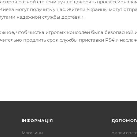
засоров разной степени лучше доверять профессионал
иева могут получить у нас. Жители Украины могут отпра
лугами надежной службы доставки.
ожное, чтоб чистка игровых консолей была безопасной 
чительно продлить срок службы приставки PS4 и насла
ІНФОРМАЦІЯ
ДОПОМОГ
Магазини
Умови опла