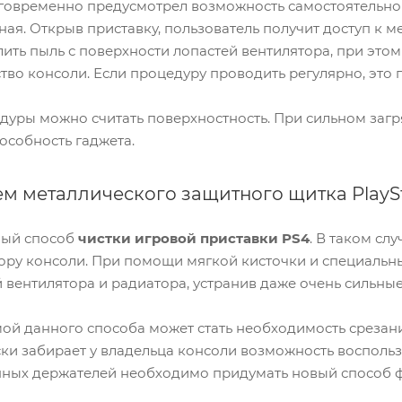
говременно предусмотрел возможность самостоятельно
ая. Открыв приставку, пользователь получит доступ к
лить пыль с поверхности лопастей вентилятора, при это
тво консоли. Если процедуру проводить регулярно, это 
уры можно считать поверхностность. При сильном загр
особность гаджета.
ем металлического защитного щитка PlaySt
ный способ
чистки игровой приставки PS4
. В таком сл
тору консоли. При помощи мягкой кисточки и специальн
 вентилятора и радиатора, устранив даже очень сильные
ой данного способа может стать необходимость срезани
ки забирает у владельца консоли возможность восполь
анных держателей необходимо придумать новый способ 