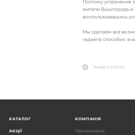
Поэтому устранение 
жители Вышгорода и К
воспользовавшись ус
Мы сделаем все возм
гаджета способно зна
НАЗАД К СПИСКУ
КАТАЛОГ
КОМПАНІЯ
АКЦІЇ
Про компанію