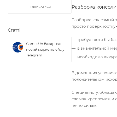
Разборка консоли
ПІДПИСАТИСЯ
Разборка как самый э
просто поверхностную
Статті
требует хотя бы б
GamesUA Базар: ваш
в значительной ме
новий маркетплейс у
Telegram
необходима аккура
В домашних условиях 
положительном исходе
Специалисту, обладаю
сломав крепления, и
не по силам.