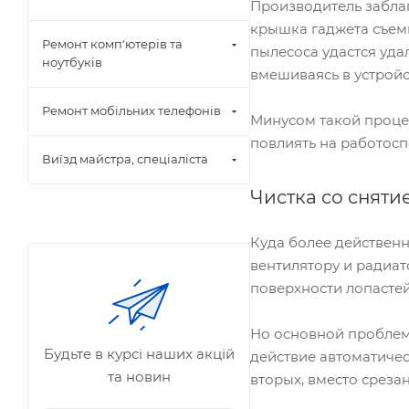
Производитель забла
крышка гаджета съемн
Ремонт комп'ютерів та
пылесоса удастся уда
ноутбуків
вмешиваясь в устройс
Ремонт мобільних телефонів
Минусом такой процед
повлиять на работосп
Виїзд майстра, спеціаліста
Чистка со сняти
Куда более действен
вентилятору и радиа
поверхности лопастей
Но основной проблем
Будьте в курсі наших акцій
действие автоматичес
та новин
вторых, вместо срез