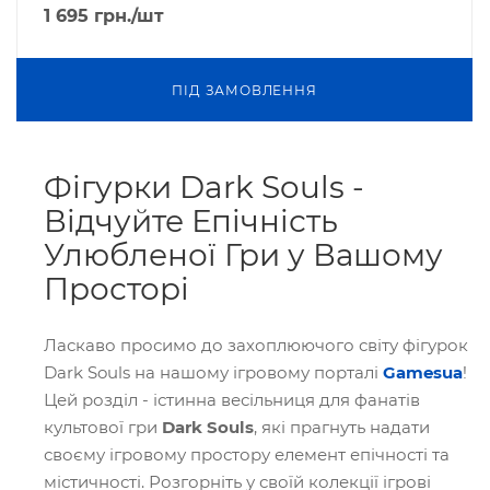
1 695
грн.
/шт
ПIД ЗАМОВЛЕННЯ
Фігурки Dark Souls -
Відчуйте Епічність
Улюбленої Гри у Вашому
Просторі
Ласкаво просимо до захоплюючого світу фігурок
Dark Souls на нашому ігровому порталі
Gamesua
!
Цей розділ - істинна весільниця для фанатів
культової гри
Dark Souls
, які прагнуть надати
своєму ігровому простору елемент епічності та
містичності. Розгорніть у своїй колекції ігрові