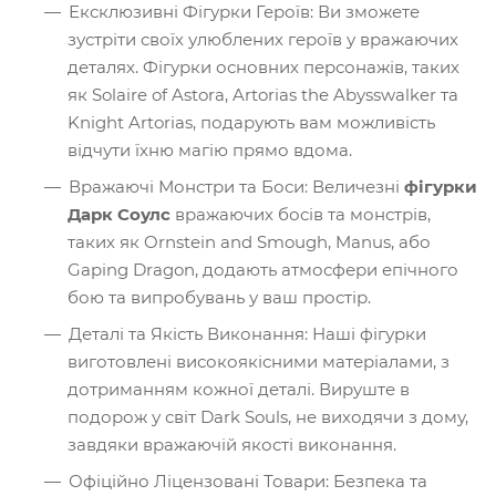
Ексклюзивні Фігурки Героїв: Ви зможете
зустріти своїх улюблених героїв у вражаючих
деталях. Фігурки основних персонажів, таких
як Solaire of Astora, Artorias the Abysswalker та
Knight Artorias, подарують вам можливість
відчути їхню магію прямо вдома.
Вражаючі Монстри та Боси: Величезні
фігурки
Дарк Соулс
вражаючих босів та монстрів,
таких як Ornstein and Smough, Manus, або
Gaping Dragon, додають атмосфери епічного
бою та випробувань у ваш простір.
Деталі та Якість Виконання: Наші фігурки
виготовлені високоякісними матеріалами, з
дотриманням кожної деталі. Вируште в
подорож у світ Dark Souls, не виходячи з дому,
завдяки вражаючій якості виконання.
Офіційно Ліцензовані Товари: Безпека та