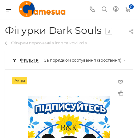
0
Фігурки Dark Souls
8
Фігурки персонажів ігор та коміксів
За порядком сортування (зростання)
ФИЛЬТР
Акція