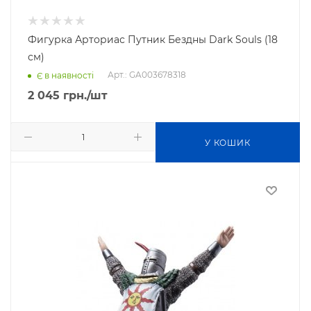
Фигурка Арториас Путник Бездны Dark Souls (18
см)
Арт.: GA003678318
Є в наявності
2 045
грн.
/шт
У КОШИК