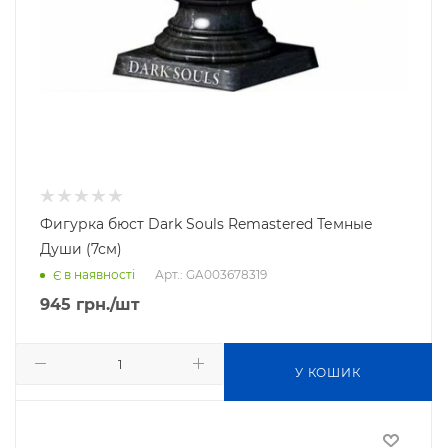
Фигурка бюст Dark Souls Remastered Темные
Души (7см)
Арт.: GA003678319
Є в наявності
945
грн.
/шт
У КОШИК