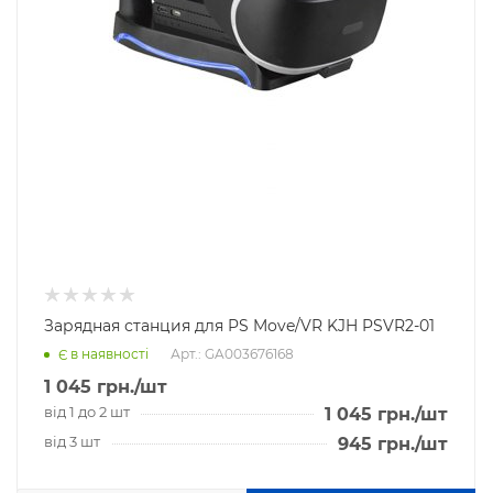
Зарядная станция для PS Move/VR KJH PSVR2-01
Арт.: GA003676168
Є в наявності
1 045
грн.
/шт
від 1 до 2 шт
1 045
грн.
/шт
від 3 шт
945
грн.
/шт