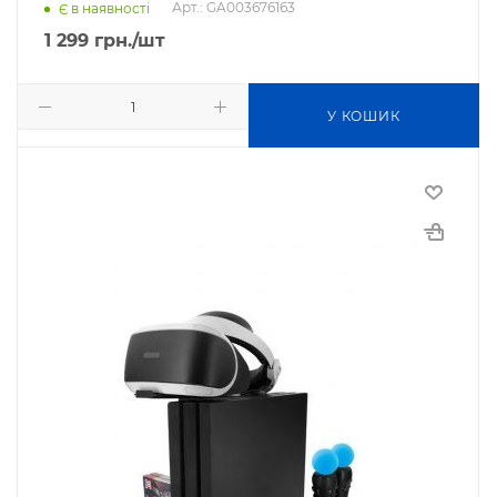
Арт.: GA003676163
Є в наявності
1 299
грн.
/шт
У КОШИК