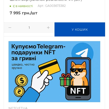
Арт.: GA003673382
Є в наявності
7 995
грн.
/шт
У КОШИК
NFTGIFTUA