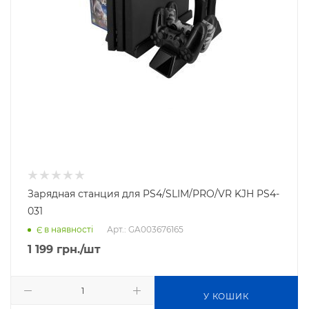
Зарядная станция для PS4/SLIM/PRO/VR KJH PS4-
031
Арт.: GA003676165
Є в наявності
1 199
грн.
/шт
У КОШИК