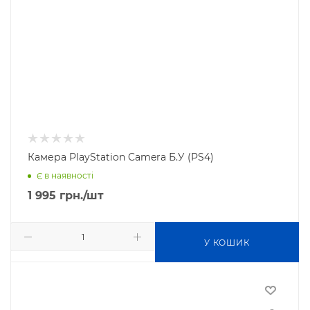
Камера PlayStation Camera Б.У (PS4)
Є в наявності
1 995
грн.
/шт
У КОШИК