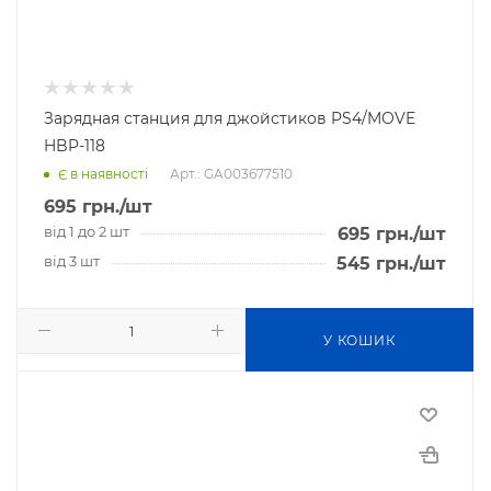
Зарядная станция для джойстиков PS4/MOVE
HBP-118
Арт.: GA003677510
Є в наявності
695
грн.
/шт
від 1 до 2 шт
695
грн.
/шт
від 3 шт
545
грн.
/шт
У КОШИК