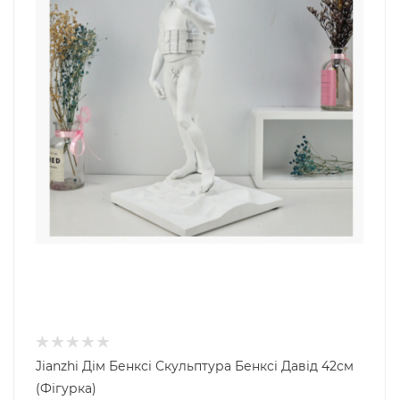
Jianzhi Дім Бенксі Скульптура Бенксі Давід 42см
(Фігурка)