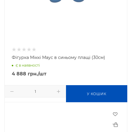
Фігурка Міккі Маус в синьому плащі (30см)
Є в наявності
4 888
грн.
/шт
У КОШИК