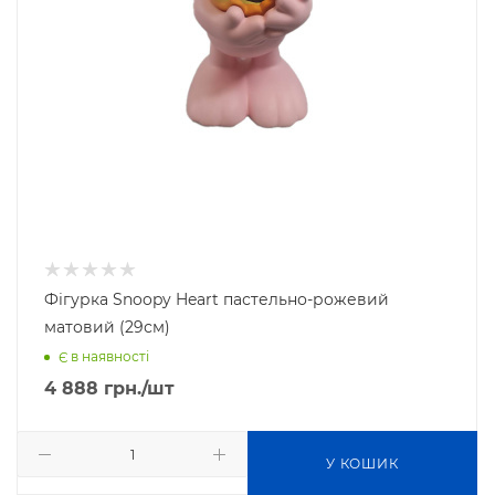
Фігурка Snoopy Heart пастельно-рожевий
матовий (29см)
Є в наявності
4 888
грн.
/шт
У КОШИК