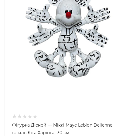
Фігурка Дісней — Міккі Маус Leblon Delienne
(стиль Кіта Харінга) 30 см