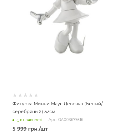
Фигурка Минни Маус Девочка (Белый/
серебряный) 32см
Арт.: GA003679316
Є в наявності
5 999
грн.
/шт