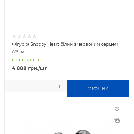
Фігурка Snoopy Heart білий з червоним серцем
(29см)
Є в наявності
4 888
грн.
/шт
У КОШИК