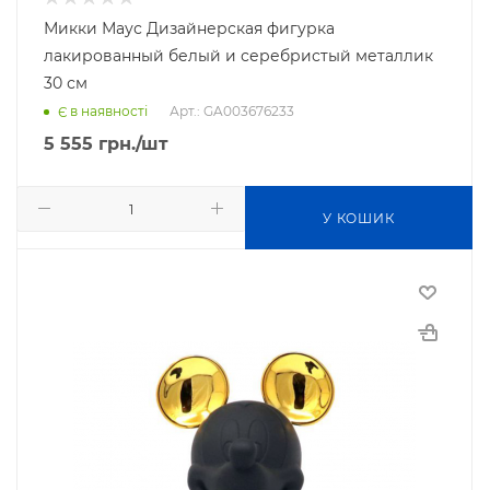
Микки Маус Дизайнерская фигурка
лакированный белый и серебристый металлик
30 см
Арт.: GA003676233
Є в наявності
5 555
грн.
/шт
У КОШИК