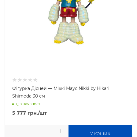
Фігурка Дісней — Міккі Маус Nikki by Hikari
Shimoda 30 см
Є в наявності
5 777
грн.
/шт
У КОШИК