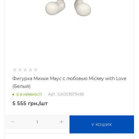
Фигурка Микки Маус с любовью Mickey with Love
(Белый)
Арт.: GA003679496
Є в наявності
5 555
грн.
/шт
У КОШИК