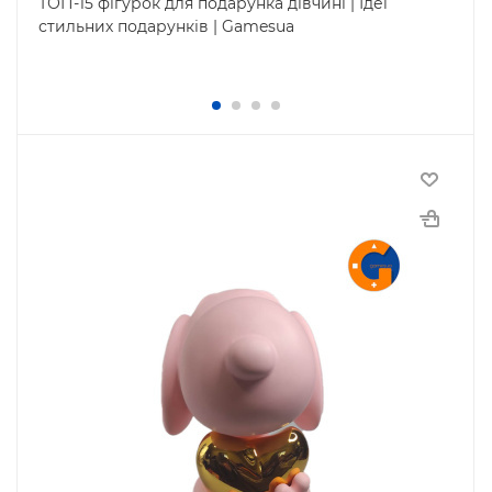
ТОП-15 фігурок для подарунка дівчині | Ідеї
стильних подарунків | Gamesua