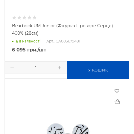
Bearbrick UM Junior (Фігурка Прозоре Серце)
400% (28см)
Арт.: GA003679481
Є в наявності
6 095
грн.
/шт
У КОШИК