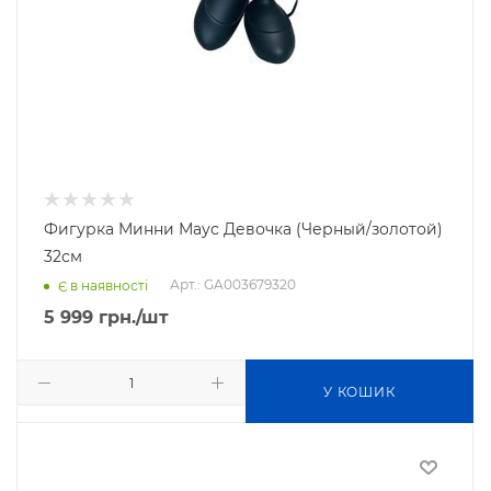
Фигурка Минни Маус Девочка (Черный/золотой)
32см
Арт.: GA003679320
Є в наявності
5 999
грн.
/шт
У КОШИК