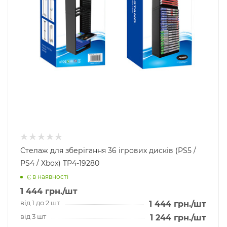
Стелаж для зберігання 36 ігрових дисків (PS5 /
PS4 / Xbox) TP4-19280
Є в наявності
1 444
грн.
/шт
від 1 до 2 шт
1 444
грн.
/шт
від 3 шт
1 244
грн.
/шт