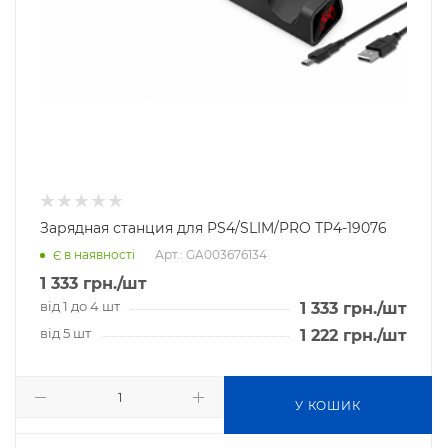
Зарядная станция для PS4/SLIM/PRO TP4-19076
Арт.: GA003676134
Є в наявності
1 333
грн.
/шт
від 1 до 4 шт
1 333
грн.
/шт
від 5 шт
1 222
грн.
/шт
У КОШИК