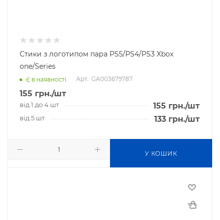
Стики з логотипом пара PS5/PS4/PS3 Xbox
one/Series
Арт.: GA003679787
Є в наявності
155
грн.
/шт
від 1 до 4 шт
155
грн.
/шт
від 5 шт
133
грн.
/шт
У КОШИК