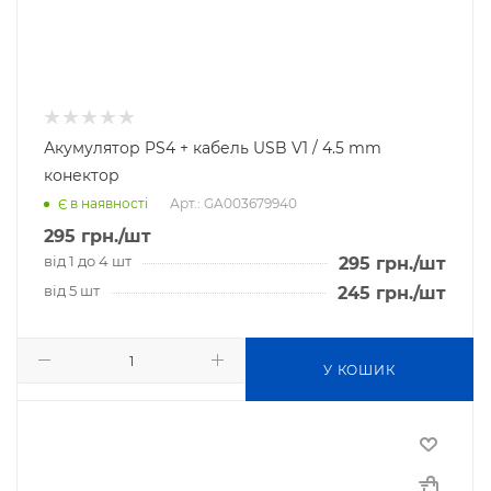
Акумулятор PS4 + кабель USB V1 / 4.5 mm
конектор
Арт.: GA003679940
Є в наявності
295
грн.
/шт
від 1 до 4 шт
295
грн.
/шт
від 5 шт
245
грн.
/шт
У КОШИК