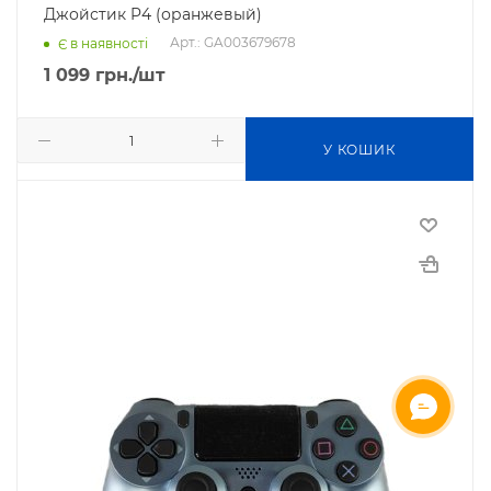
Джойстик P4 (оранжевый)
Арт.: GA003679678
Є в наявності
1 099
грн.
/шт
У КОШИК
ОНЛАЙН ЧАТ