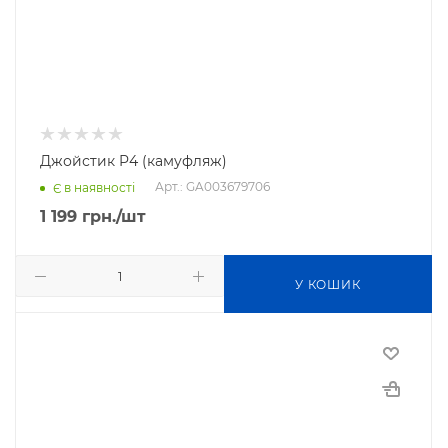
Джойстик P4 (камуфляж)
Арт.: GA003679706
Є в наявності
1 199
грн.
/шт
У КОШИК