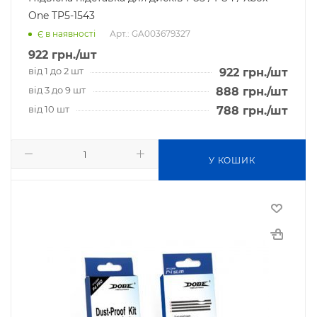
One TP5-1543
Арт.: GA003679327
Є в наявності
922
грн.
/шт
від 1 до 2 шт
922
грн.
/шт
від 3 до 9 шт
888
грн.
/шт
від 10 шт
788
грн.
/шт
У КОШИК