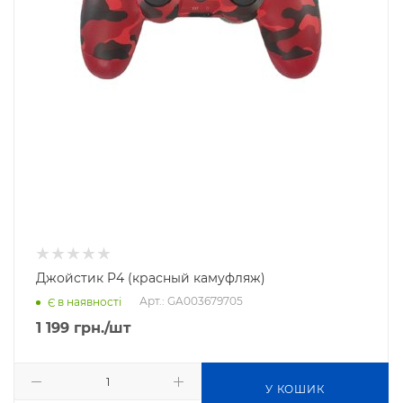
Джойстик P4 (красный камуфляж)
Арт.: GA003679705
Є в наявності
1 199
грн.
/шт
У КОШИК