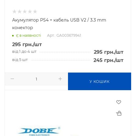
Акумулятор PS4 + кабель USB V2 / 3.3 mm
конектор
Арт.: GA003679941
Є в наявності
295
грн.
/шт
від 1 до 4 шт
295
грн.
/шт
від 5 шт
245
грн.
/шт
У КОШИК