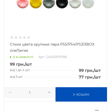
Стики цвета крупные пара PS5/PS4/PS3/XBOX
one/Series
Арт.: GA003679786
Є в наявності
99
грн.
/шт
від 1 до 4 шт
99
грн.
/шт
від 5 шт
77
грн.
/шт
У КОШИК