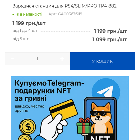
Зарядная станция для PS4/SLIM/PRO TP4-882
Арт.: GA003676119
Є в наявності
1 199
грн.
/шт
від 1 до 4 шт
1 199
грн.
/шт
від 5 шт
1 099
грн.
/шт
У КОШИК