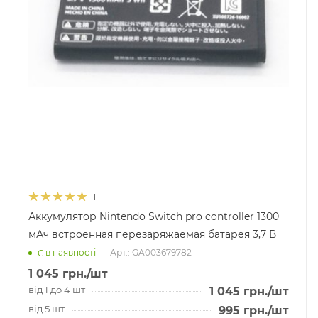
1
Аккумулятор Nintendo Switch pro controller 1300
мАч встроенная перезаряжаемая батарея 3,7 В
Арт.: GA003679782
Є в наявності
1 045
грн.
/шт
від 1 до 4 шт
1 045
грн.
/шт
від 5 шт
995
грн.
/шт