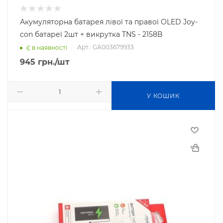
Акумуляторна батарея лівої та правої OLED Joy-
con батареї 2шт + викрутка TNS - 2158B
Арт.: GA003679933
Є в наявності
945
грн.
/шт
У КОШИК