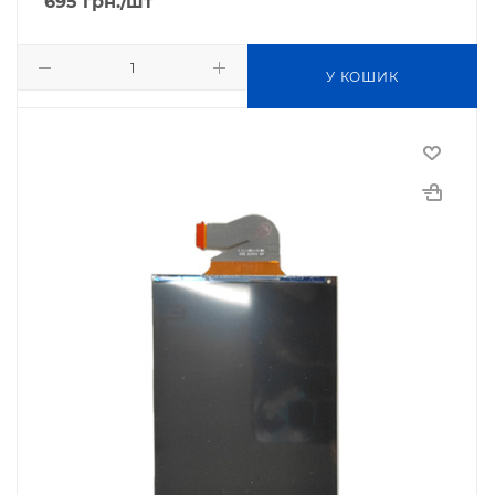
695
грн.
/шт
У КОШИК