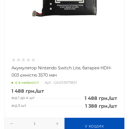
Акумулятор Nintendo Switch Lite, батарея HDH-
003 ємністю 3570 мач
Арт.: GA003679851
Є в наявності
1 488
грн.
/шт
від 1 до 4 шт
1 488
грн.
/шт
від 5 шт
1 388
грн.
/шт
У КОШИК