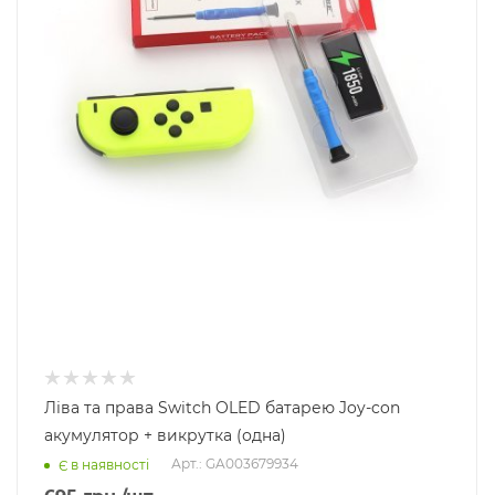
Ліва та права Switch OLED батарею Joy-con
акумулятор + викрутка (одна)
Арт.: GA003679934
Є в наявності