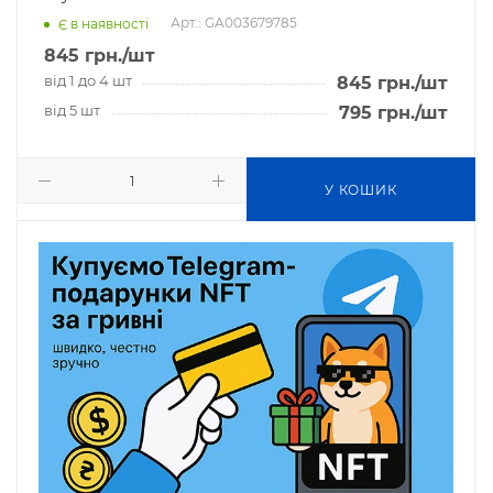
Арт.: GA003679785
Є в наявності
845
грн.
/шт
від 1 до 4 шт
845
грн.
/шт
від 5 шт
795
грн.
/шт
У КОШИК