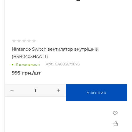
Nintendo Switch вентилятор внутрішній
(BSB0405HAATT)
Арт.: GA003679876
Є в наявності
995
грн.
/шт
У КОШИК