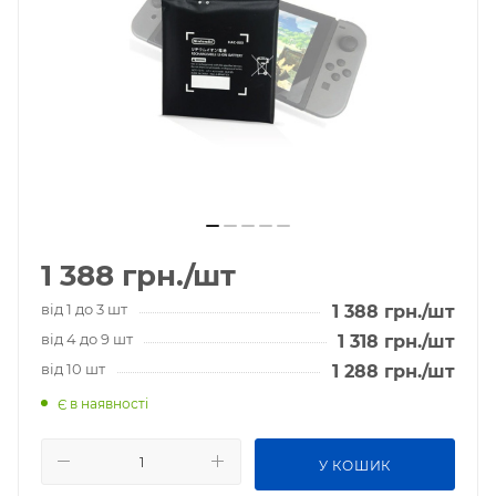
1 388
грн.
/шт
від 1 до 3 шт
1 388
грн.
/шт
від 4 до 9 шт
1 318
грн.
/шт
від 10 шт
1 288
грн.
/шт
Є в наявності
У КОШИК