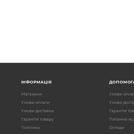
ІНФОРМАЦІЯ
ДОПОМОГ
Магазини
Умови опла
Умови оплати
Умови дост
Умови доставки
Гарантія то
Гарантія товару
Питання-ві
Політика
Огляди