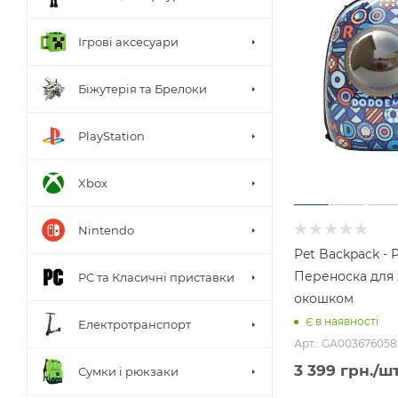
Ігрові аксесуари
Біжутерія та Брелоки
PlayStation
Xbox
Nintendo
Pet Backpack - 
Переноска для
PC та Класичні приставки
окошком
Є в наявності
Електротранспорт
Арт.: GA003676058
3 399
грн.
/ш
Сумки і рюкзаки