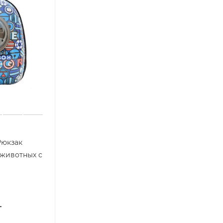
Рюкзак
 животных с
т