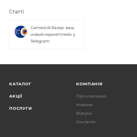
Статті
GamesUA Базар: ваш
новий маркетплейс у
Telegram
КАТАЛОГ
КОМПАНІЯ
АКЦІЇ
Про компанію
Новини
ПОСЛУГИ
Відгуки
Контакти