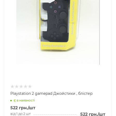
Playstation 2 gamepad Джойстики , блістер
Є в наявності
522
грн.
/шт
від 1 до 2 шт
522
грн.
/шт