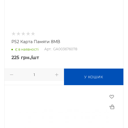
PS2 Карта Памяти 8MB
Арт.: GA003676078
Є в наявності
225
грн.
/шт
У КОШИК