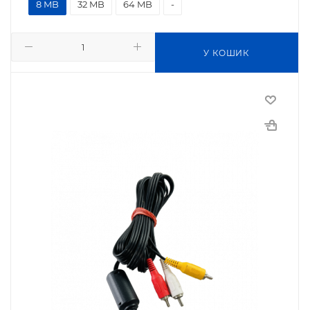
8 MB
32 MB
64 MB
-
У КОШИК