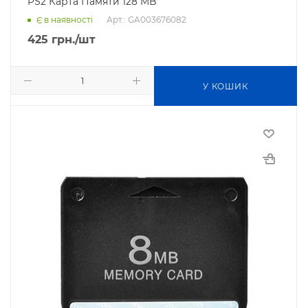
PS2 Карта Памяти 128 MB
Арт.: GA003676082
Є в наявності
425
грн.
/шт
У КОШИК