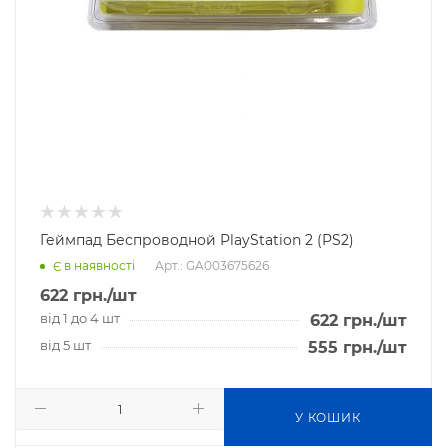
Геймпад Беспроводной PlayStation 2 (PS2)
Арт.: GA003675626
Є в наявності
622
грн.
/шт
від 1 до 4 шт
622
грн.
/шт
від 5 шт
555
грн.
/шт
У КОШИК