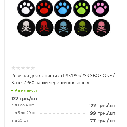
Резинки для джойстика PS5/PS4/PS3 XBOX ONE /
Series / 360 лапки черепки кольорові
Є в наявності
122
грн.
/шт
від 1 до 4 шт
122
грн.
/шт
від 5 до 49 шт
99
грн.
/шт
від 50 шт
77
грн.
/шт