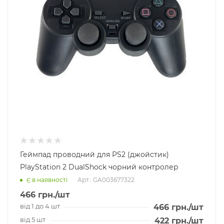
Геймпад проводний для PS2 (джойстик)
PlayStation 2 DualShock чорний контролер
Арт.: GA003677322
Є в наявності
466
грн.
/шт
від 1 до 4 шт
466
грн.
/шт
від 5 шт
422
грн.
/шт