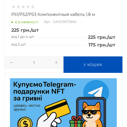
PS1/PS2/PS3 Компонентный кабель 1,8 м
Арт.: GA003675864
Є в наявності
225
грн.
/шт
від 1 до 4 шт
225
грн.
/шт
від 5 шт
175
грн.
/шт
У КОШИК