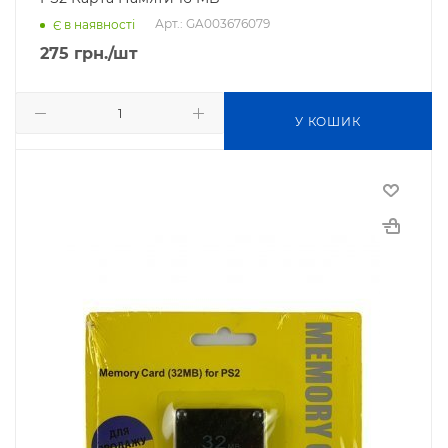
Арт.: GA003676079
Є в наявності
275
грн.
/шт
У КОШИК