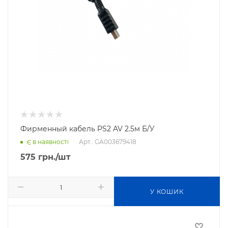
Фирменный кабель PS2 AV 2.5м Б/У
Арт.: GA003679418
Є в наявності
575
грн.
/шт
У КОШИК