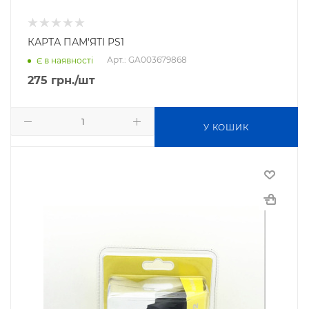
КАРТА ПАМ'ЯТІ PS1
Арт.: GA003679868
Є в наявності
275
грн.
/шт
У КОШИК