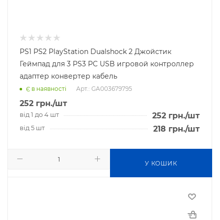
PS1 PS2 PlayStation Dualshock 2 Джойстик
Геймпад для 3 PS3 PC USB игровой контроллер
адаптер конвертер кабель
Арт.: GA003679795
Є в наявності
252
грн.
/шт
від 1 до 4 шт
252
грн.
/шт
від 5 шт
218
грн.
/шт
У КОШИК