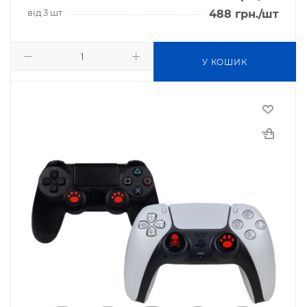
від 3 шт
488
грн.
/шт
У КОШИК