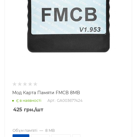
Мод Карта Памяти FMCB 8MB
Арт.: GA003677424
Є в наявності
425
грн.
/шт
Об'єм пам'яті
—
8 MB