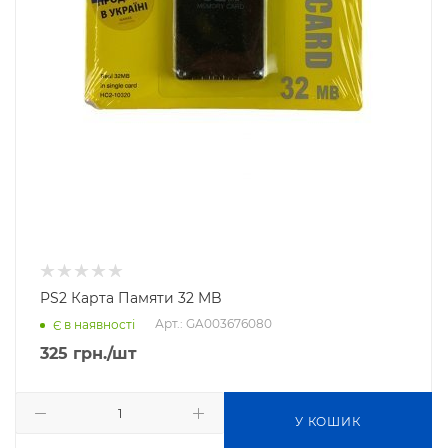
PS2 Карта Памяти 32 MB
Арт.: GA003676080
Є в наявності
325
грн.
/шт
У КОШИК