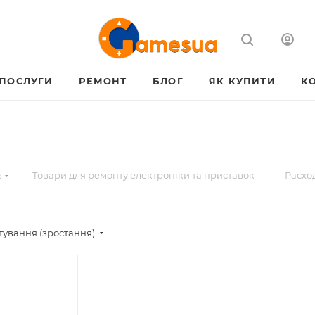
ПОСЛУГИ
РЕМОНТ
БЛОГ
ЯК КУПИТИ
К
—
—
в
Товари для ремонту електроніки та приставок
Расхо
тування (зростання)