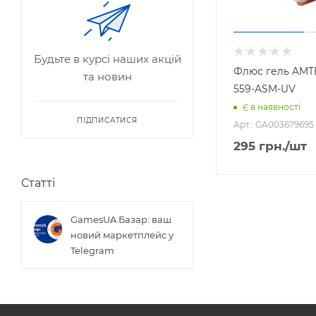
Будьте в курсі наших акцій
Флюс гель AMT
та новин
559-ASM-UV
Є в наявності
ПІДПИСАТИСЯ
Арт.: GA003679695
295
грн.
/шт
Статті
GamesUA Базар: ваш
новий маркетплейс у
Telegram