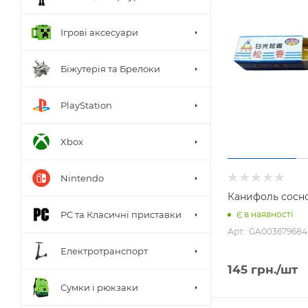
Ігрові аксесуари
Біжутерія та Брелоки
PlayStation
Xbox
Nintendo
Канифоль сосн
PC та Класичні приставки
Є в наявності
Арт.: GA003679684
Електротранспорт
145
грн.
/шт
Сумки і рюкзаки