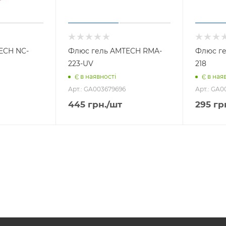
ECH NC-
Флюс гель AMTECH RMA-
Флюс ге
223-UV
218
Є в наявності
Є в ная
Арт.: GA003679696
Арт.: GA0
445
грн.
/шт
295
гр