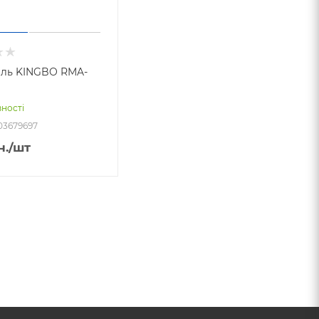
ль KINGBO RMA-
вності
03679697
н.
/шт