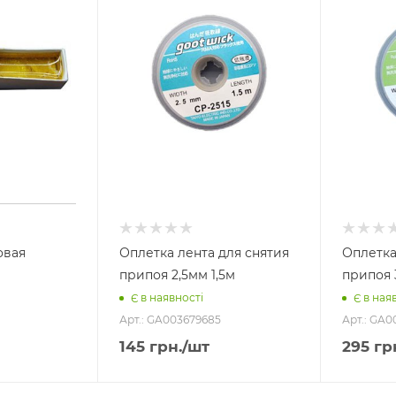
овая
Оплетка лента для снятия
Оплетка
припоя 2,5мм 1,5м
припоя 
Є в наявності
Є в ная
Арт.: GA003679685
Арт.: GA0
145
грн.
/шт
295
гр