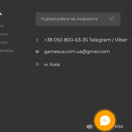
А
ПІДПИСАТИСЯ НА РОЗСИЛКУ
ти
авки
+38 050 800-63-35 Telegram / Viber
вару
дповідь
gamesua.com.ua@gmail.com
м. Київ