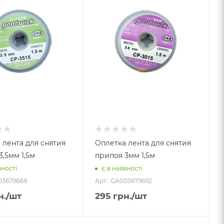
 лента для снятия
Оплетка лента для снятия
3,5мм 1,5м
припоя 3мм 1,5м
вності
Є в наявності
03679688
Арт.: GA003679692
н.
/шт
295
грн.
/шт