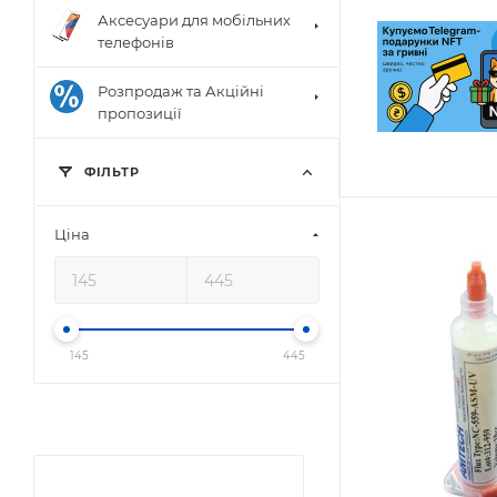
Аксесуари для мобільних
телефонів
Розпродаж та Акційні
пропозиції
ФIЛЬТР
Цiна
145
445