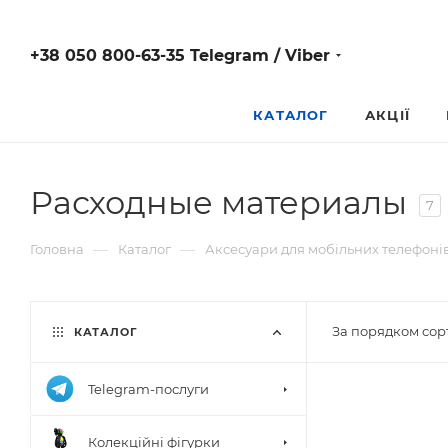
+38 050 800-63-35 Telegram / Viber
КАТАЛОГ
АКЦІЇ
Расходные материалы
7
—
—
Головна
Каталог
Аксесуари для мобільних телефоні
За порядком сор
КАТАЛОГ
Telegram-послуги
Колекційні фігурки