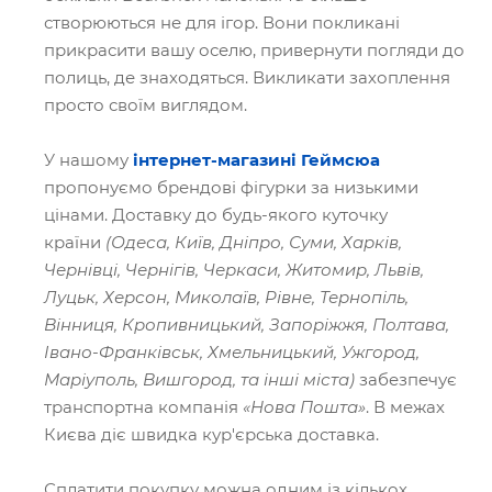
створюються не для ігор. Вони покликані
прикрасити вашу оселю, привернути погляди до
полиць, де знаходяться. Викликати захоплення
просто своїм виглядом.
У нашому
інтернет-магазині Геймсюа
пропонуємо брендові фігурки за низькими
цінами. Доставку до будь-якого куточку
країни
(Одеса, Київ, Дніпро, Суми, Харків,
Чернівці, Чернігів, Черкаси, Житомир, Львів,
Луцьк, Херсон, Миколаїв, Рівне, Тернопіль,
Вінниця, Кропивницький, Запоріжжя, Полтава,
Івано-Франківськ, Хмельницький, Ужгород,
Маріуполь, Вишгород, та інші міста)
забезпечує
транспортна компанія
«Нова Пошта»
. В межах
Києва діє швидка кур'єрська доставка.
Сплатити покупку можна одним із кількох