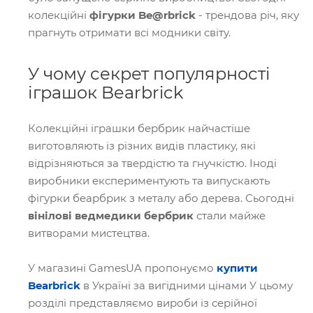
колекційні
фігурки Be@
rbrick
- трендова річ, яку
прагнуть отримати всі модники світу.
У чому секрет популярності
іграшок Bearbrick
Колекційні іграшки бербрик найчастіше
виготовляють із різних видів пластику, які
відрізняються за твердістю та гнучкістю. Іноді
виробники експериментують та випускають
фігурки беарбрик з металу або дерева. Сьогодні
вінілові ведмедики бербрик
стали майже
витворами мистецтва.
У магазині GamesUA пропонуємо
купити
Bearbrick
в Україні за вигідними цінами У цьому
розділі представляємо вироби із серійної