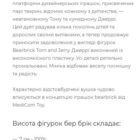
платформи дизайнерських іграшок, присвячених
парі тварин, відомих кожному з дитинства, —
невгамовному Тому та кумедному Джеррі.
Цей дует радував кілька поколінь дітей та
дорослих своїми витівками, а тепер продовжує
приносити задоволення у вигляді фігурок
Bearbrick Tom and Jerry. Джеррі виконаний із
високоякісного пластику. Усі деталі ретельно
промальовані. Міміка відбиває веселу посмішку
та радість.
Характерно відстовбурчені вушка чудово
вписуються в концепцію іграшок bearbrick від
MediCom Toy.
Висота фігурок бер брік складає:
7 см - 100%;