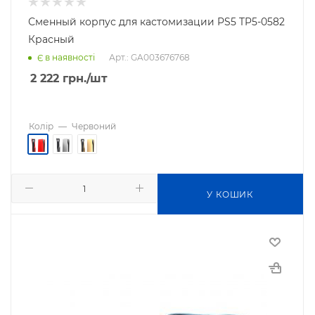
Сменный корпус для кастомизации PS5 TP5-0582
Красный
Арт.: GA003676768
Є в наявності
2 222
грн.
/шт
Колір
—
Червоний
У КОШИК