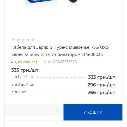
Кабель для Зарядки Type-c Dualsense PS5/Xbox
Series X/ S/Switch с Индикатором TP5-0803B
Арт.: GA003675878
Є в наявності
333
грн.
/шт
від 1 до 2 шт
333
грн.
/шт
від 3 до 4 шт
296
грн.
/шт
від 5 шт
266
грн.
/шт
У КОШИК