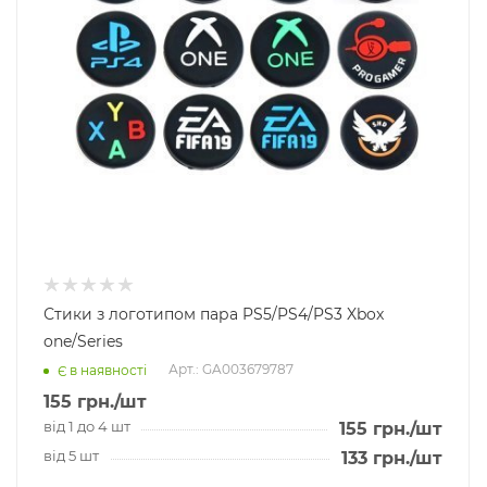
Стики з логотипом пара PS5/PS4/PS3 Xbox
one/Series
Арт.: GA003679787
Є в наявності
155
грн.
/шт
від 1 до 4 шт
155
грн.
/шт
від 5 шт
133
грн.
/шт