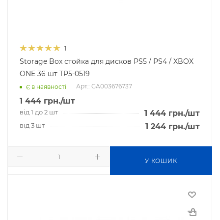
1
Storage Box стойка для дисков PS5 / PS4 / XBOX
ONE 36 шт TP5-0519
Арт.: GA003676737
Є в наявності
1 444
грн.
/шт
від 1 до 2 шт
1 444
грн.
/шт
від 3 шт
1 244
грн.
/шт
У КОШИК