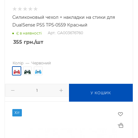
Силиконовый чехол + накладки на стики для
DualSense PS5 TP5-0559 Красный
Арт.: GA003676760
Є в наявності
355
грн.
/шт
Колір
—
Червоний
У КОШИК
Хіт