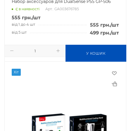
Набор аксессуаров для DualSense PS5 GP-506
Арт.: GA003676785
Є в наявності
555
грн.
/шт
від 1 до 4 шт
555
грн.
/шт
від 5 шт
499
грн.
/шт
У КОШИК
Хіт