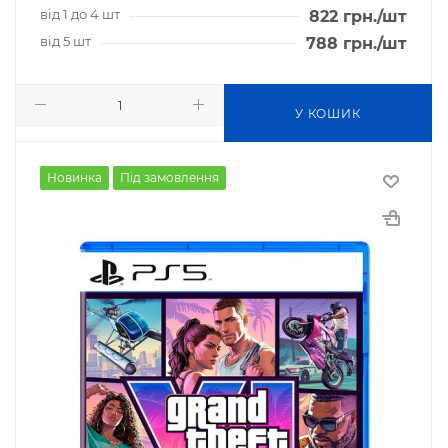
від 1 до 4 шт
822
грн.
/шт
від 5 шт
788
грн.
/шт
У КОШИК
Новинка
Під замовлення