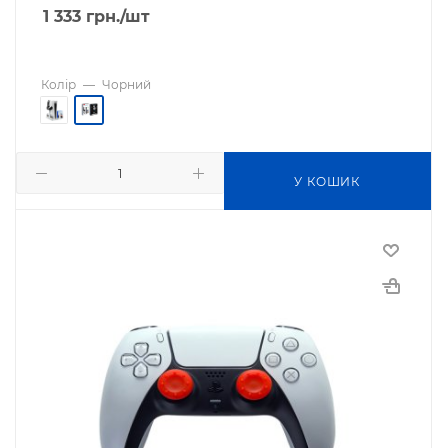
1 333
грн.
/шт
Колір
—
Чорний
У КОШИК