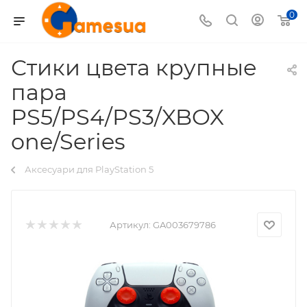
0
Стики цвета крупные
пара
PS5/PS4/PS3/XBOX
one/Series
Аксесуари для PlayStation 5
Артикул:
GA003679786