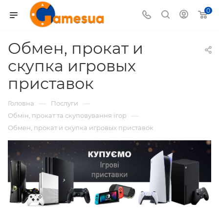
0
Обмен, прокат и
скупка игровых
приставок
—
—
Головна
Послуги
—
Обмін, прокат та скуповування ігор
Обмен, прокат и скупка игровых приставок