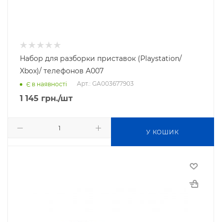
Набор для разборки приставок (Playstation/
Xbox)/ телефонов A007
Арт.: GA003677903
Є в наявності
1 145
грн.
/шт
У КОШИК