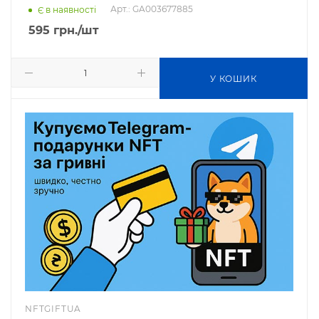
Арт.: GA003677885
Є в наявності
595
грн.
/шт
У КОШИК
NFTGIFTUA