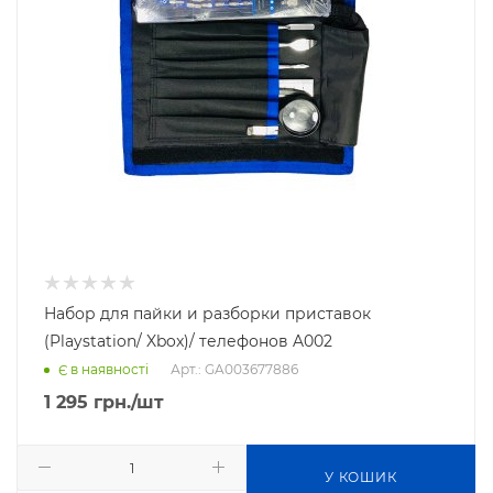
Набор для пайки и разборки приставок
(Playstation/ Xbox)/ телефонов A002
Арт.: GA003677886
Є в наявності
1 295
грн.
/шт
У КОШИК