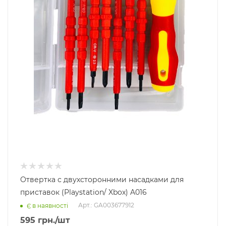
Отвертка с двухсторонними насадками для
приставок (Playstation/ Xbox) A016
Арт.: GA003677912
Є в наявності
595
грн.
/шт