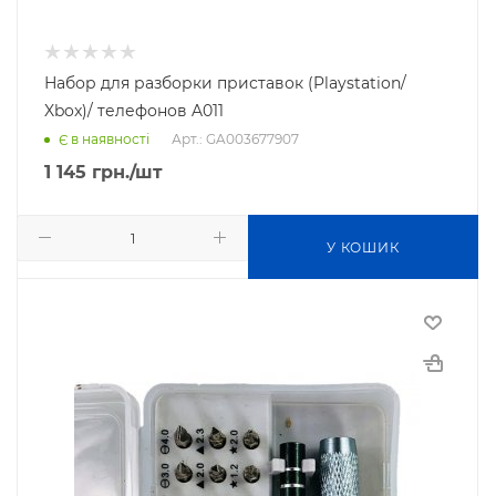
Набор для разборки приставок (Playstation/
Xbox)/ телефонов A011
Арт.: GA003677907
Є в наявності
1 145
грн.
/шт
У КОШИК