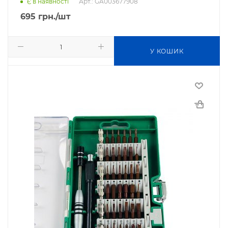
Арт.: GA003677908
Є в наявності
695
грн.
/шт
У КОШИК