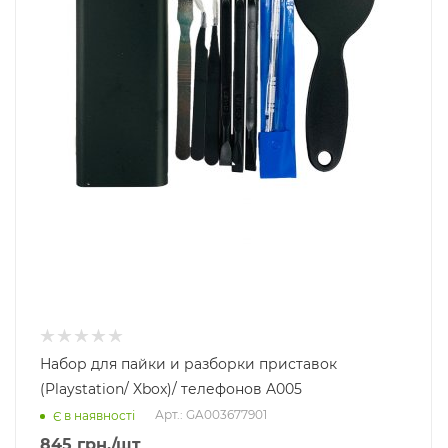
Набор для пайки и разборки приставок
(Playstation/ Xbox)/ телефонов A005
Арт.: GA003677901
Є в наявності
845
грн.
/шт