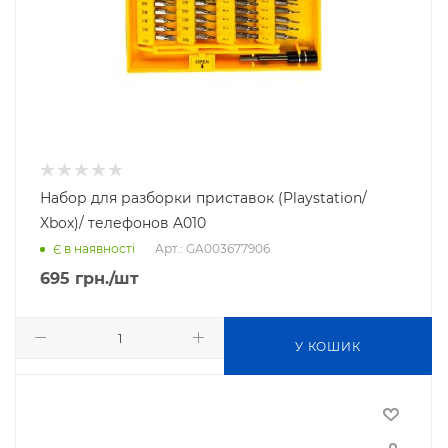
Набор для разборки приставок (Playstation/
Xbox)/ телефонов A010
Арт.: GA003677906
Є в наявності
695
грн.
/шт
У КОШИК