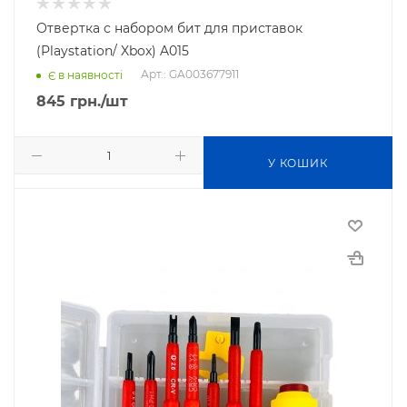
Отвертка с набором бит для приставок
(Playstation/ Xbox) A015
Арт.: GA003677911
Є в наявності
845
грн.
/шт
У КОШИК