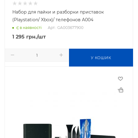
Набор для пайки и разборки приставок
(Playstation/ Xbox)/ телефонов A004
Арт.: GA003677900
Є в наявності
1 295
грн.
/шт
У КОШИК