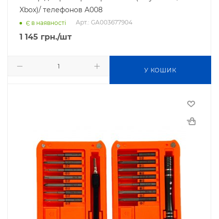
Xbox)/ телефонов A008
Арт.: GA003677904
Є в наявності
1 145
грн.
/шт
У КОШИК