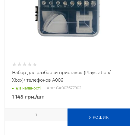
Набор для разборки приставок (Playstation/
Xbox)/ телефонов A006
Арт.: GA003677902
Є в наявності
1 145
грн.
/шт
У КОШИК