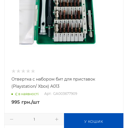
Отвертка с набором бит для приставок
(Playstation/ Xbox) A013
Арт.: GA003677909
Є в наявності
995
грн.
/шт
У КОШИК