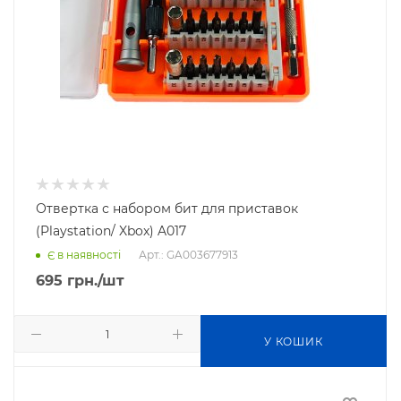
Отвертка с набором бит для приставок
(Playstation/ Xbox) A017
Арт.: GA003677913
Є в наявності
695
грн.
/шт
У КОШИК