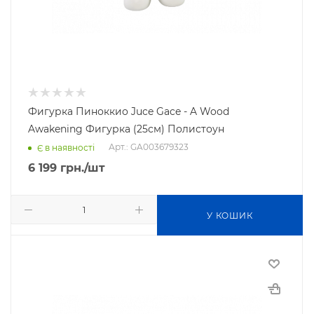
Фигурка Пиноккио Juce Gace - A Wood
Awakening Фигурка (25см) Полистоун
Арт.: GA003679323
Є в наявності
6 199
грн.
/шт
У КОШИК