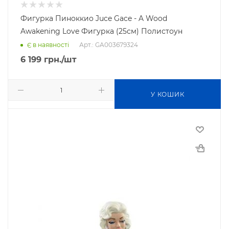
Фигурка Пиноккио Juce Gace - A Wood
Awakening Love Фигурка (25см) Полистоун
Арт.: GA003679324
Є в наявності
6 199
грн.
/шт
У КОШИК