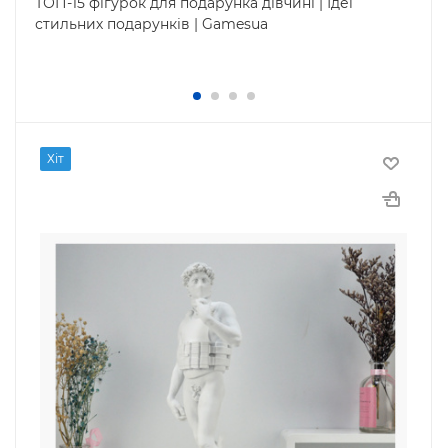
ТОП-15 фігурок для подарунка дівчині | Ідеї
стильних подарунків | Gamesua
Хіт