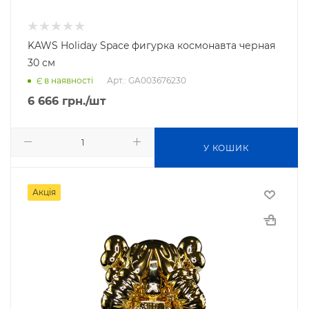
KAWS Holiday Space фигурка космонавта черная
30 см
Арт.: GA003676230
Є в наявності
6 666
грн.
/шт
У КОШИК
Акція