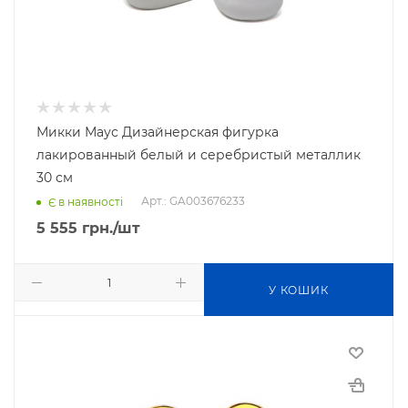
Микки Маус Дизайнерская фигурка
лакированный белый и серебристый металлик
30 см
Арт.: GA003676233
Є в наявності
5 555
грн.
/шт
У КОШИК