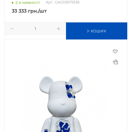
Арт.: GA003679338
Є в наявності
33 333
грн.
/шт
У КОШИК