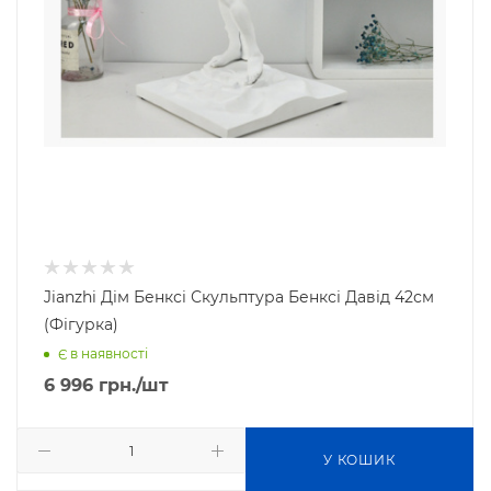
Jianzhi Дім Бенксі Скульптура Бенксі Давід 42см
(Фігурка)
Є в наявності
6 996
грн.
/шт
У КОШИК