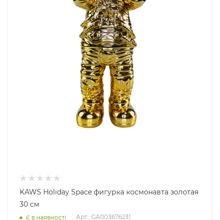
KAWS Holiday Space фигурка космонавта золотая
30 см
Арт.: GA003676231
Є в наявності