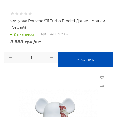
Фигурка Porsche 911 Turbo Eroded Дэниел Аршам
(Серый)
Арт.: GA003679322
Є в наявності
8 888
грн.
/шт
У КОШИК