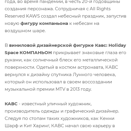
года, во время пандемии, в честь 20-й годовщины
создания персонажа. Сотрудничая с All Rights
Reserved KAWS создал небесный праздник, запустив
новую
фигуру компаньона
к небесам на
воздушном шаре.
В
виниловой дизайнерской фигурке Кавс: Holiday
Space КОМПАНЬОН
прикрывает знаковые глаза его
руками, как солнечный блеск его металлической
поверхности. Одетый в костюм астронавта, КАВС
вернулся к дизайну спутника Лунного человека,
который он использовал в своем воссоздании
музыкальной премии MTV в 2013 году.
КАВС
- известный уличный художник,
производитель одежды и графический дизайнер.
Следуя по стопам таких художников, как Кенни
Шарф и Кит Харинг, КАВС начал свою карьеру в