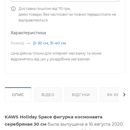
Доставка поштою від 70 грн,
деякі товари, без часткової чи повної передоплати не
відправляються
Характеристики
Розмір
—
21-30 см
,
31-40 см
Ціна дійсна тільки для інтернет-магазину та може
відрізнятись від цін у роздрібних магазинах.
ОПИС
ВІДЕО
ВІДГУКИ
ЯК КУПИТ
KAWS Holiday Space фигурка космонавта
серебряная 30 см
была выпущена в 16 августа 2020