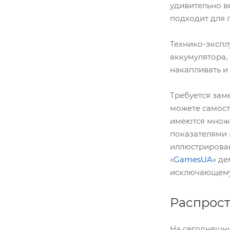
удивительно в
подходит для 
Технико-экспл
аккумулятора,
накапливать и
Требуется зам
можете самост
имеются множ
показателями 
иллюстрирован
«
GamesUA
» д
исключающему
Распрос
На сегодняшни