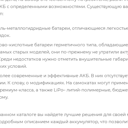
КБ с определенными возможностями. Существующую вар
п:
ель-металлогидридные батареи, отличающиеся легкостью
ядок.
цово-кислотные батареи герметичного типа, обладающие
амых старых моделей, они по-прежнему не утратили ак
реди недостатков нужно отметить внушительные габарит
их условий.
более современные и эффективные АКБ. В них отсутствуе
и. К слову, о модификациях. На самокатах могут приме
премиум-класса, а также LiPo– литий-полимерные, бюд
рму.
анном каталоге вы найдете лучшие решения для своей 
одробным описанием каждый аккумулятор, что позволи