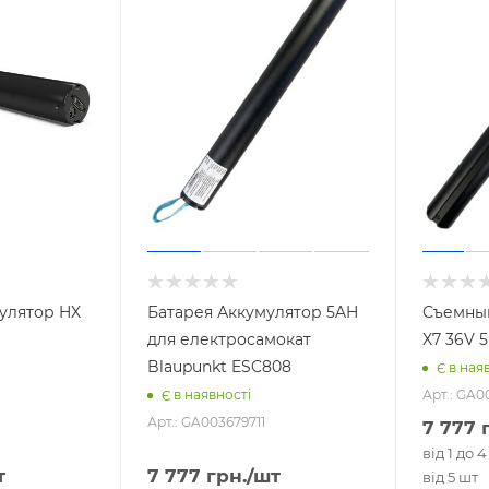
улятор HX
Батарея Аккумулятор 5AH
Съемный
для електросамокат
X7 36V 
Blaupunkt ESC808
Є в ная
Арт.: GA0
Є в наявності
Арт.: GA003679711
7 777
г
від 1 до 
т
7 777
грн.
/шт
від 5 шт