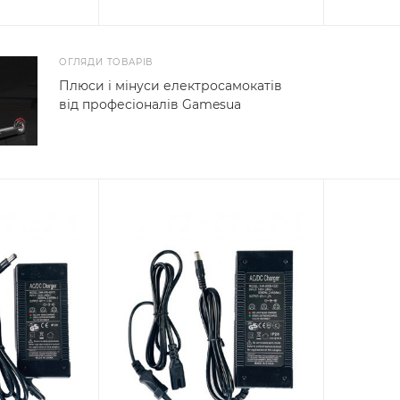
ОГЛЯДИ ТОВАРІВ
Плюси і мінуси електросамокатів
від професіоналів Gamesua