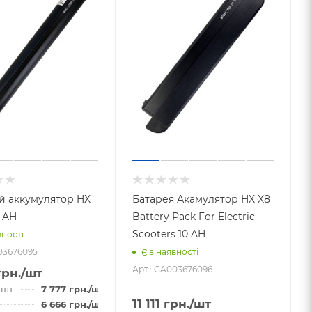
 аккумулятор HX
Батарея Акамулятор HX X8
5 AH
Battery Pack For Electric
Scooters 10 AH
вності
03676095
Є в наявності
Арт.: GA003676096
рн.
/шт
4 шт
7 777
грн.
/шт
11 111
грн.
/шт
6 666
грн.
/шт