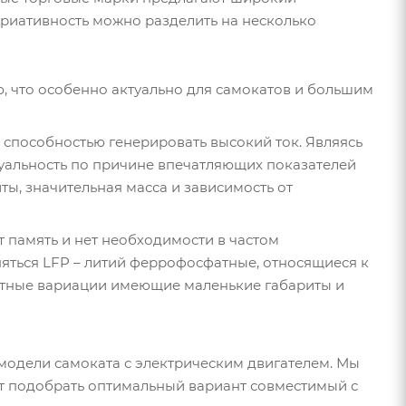
иативность можно разделить на несколько
, что особенно актуально для самокатов и большим
 способностью генерировать высокий ток. Являясь
туальность по причине впечатляющих показателей
ы, значительная масса и зависимость от
т память и нет необходимости в частом
няться LFP – литий феррофосфатные, относящиеся к
жетные вариации имеющие маленькие габариты и
модели самоката с электрическим двигателем. Мы
т подобрать оптимальный вариант совместимый с