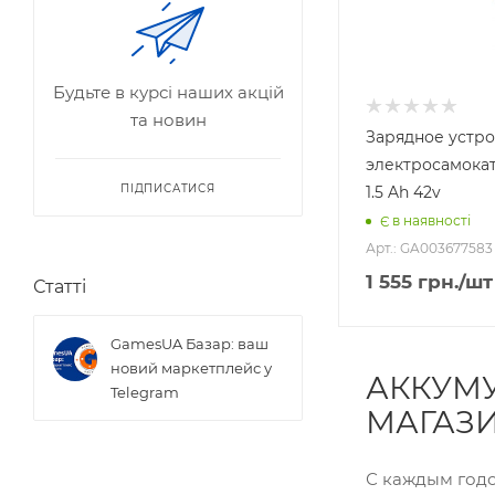
Будьте в курсі наших акцій
та новин
Зарядное устро
электросамокат
ПІДПИСАТИСЯ
1.5 Ah 42v
Є в наявності
Арт.: GA003677583
1 555
грн.
/шт
Статті
GamesUA Базар: ваш
новий маркетплейс у
АККУМУ
Telegram
МАГАЗ
С каждым годо