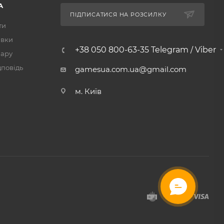
А
ПІДПИСАТИСЯ НА РОЗСИЛКУ
ти
авки
+38 050 800-63-35 Telegram / Viber
вару
дповідь
gamesua.com.ua@gmail.com
м. Київ