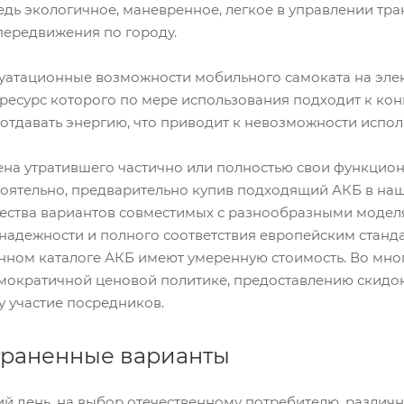
едь экологичное, маневренное, легкое в управлении т
передвижения по городу.
уатационные возможности мобильного самоката на элек
 ресурс которого по мере использования подходит к конц
 отдавать энергию, что приводит к невозможности испол
ена утратившего частично или полностью свои функцио
оятельно, предварительно купив подходящий АКБ в наш
ества вариантов совместимых с разнообразными модел
надежности и полного соответствия европейским станда
ном каталоге АКБ имеют умеренную стоимость. Во мно
емократичной ценовой политике, предоставлению скидо
 участие посредников.
траненные варианты
й день, на выбор отечественному потребителю, разли