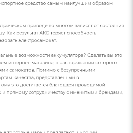
ранспортное средство самым наилучшим образом
трическом приводе во многом зависят от состояния
у. Как результат АКБ теряет способность
ьзовать электросамокат.
нальные возможности аккумулятора? Сделать вы это
ем интернет-магазине, в распоряжении которого
ями самокатов. Помимо с безупречными
ртам качества, представленный в
гому это достигается благодаря проводимой
к и прямому сотрудничеству с именитыми брендами,
чные торговые марки предлагают широкий