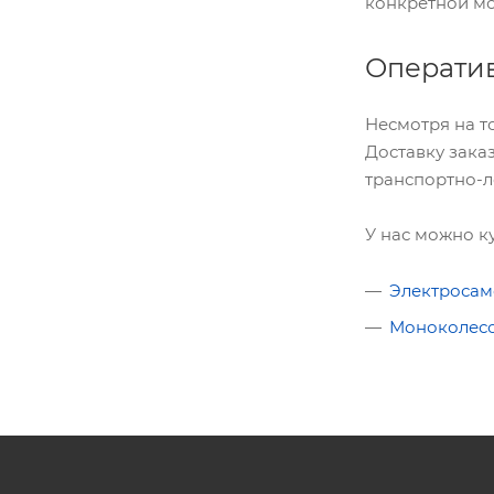
конкретной мо
Оператив
Несмотря на то
Доставку зака
транспортно-л
У нас можно к
Электросам
Моноколес