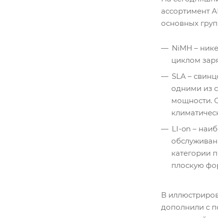
ассортимент А
основных груп
NiMH – ник
циклом зар
SLA – свин
одними из с
мощности. С
климатическ
LI-on – наи
обслуживани
категории 
плоскую фо
В иллюстриров
дополнили с п