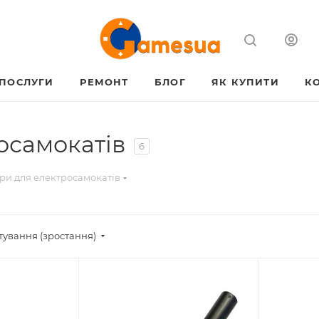
ПОСЛУГИ
РЕМОНТ
БЛОГ
ЯК КУПИТИ
К
осамокатів
6
ри для електросамокатів
тування (зростання)