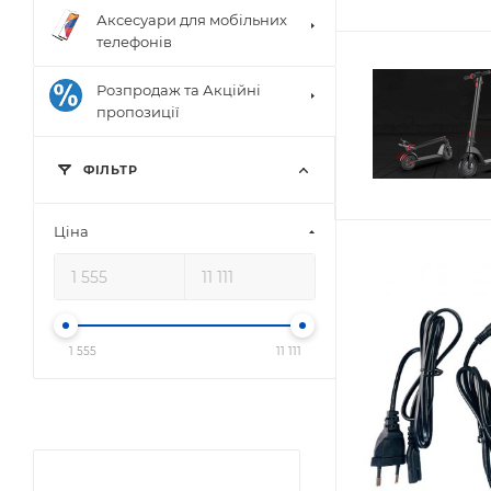
Аксесуари для мобільних
телефонів
Розпродаж та Акційні
пропозиції
ФIЛЬТР
Цiна
1 555
11 111