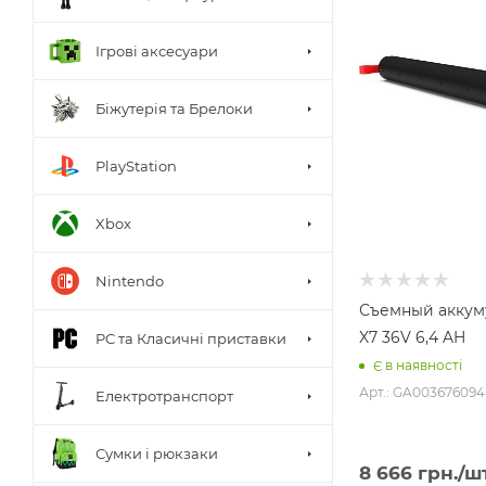
Ігрові аксесуари
Біжутерія та Брелоки
PlayStation
Xbox
Nintendo
Съемный аккум
X7 36V 6,4 AH
PC та Класичні приставки
Є в наявності
Арт.: GA003676094
Електротранспорт
Сумки і рюкзаки
8 666
грн.
/ш