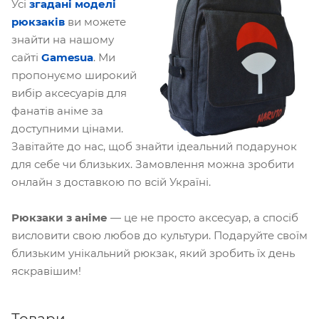
Усі
згадані моделі
рюкзаків
ви можете
знайти на нашому
сайті
Gamesua
. Ми
пропонуємо широкий
вибір аксесуарів для
фанатів аніме за
доступними цінами.
Завітайте до нас, щоб знайти ідеальний подарунок
для себе чи близьких. Замовлення можна зробити
онлайн з доставкою по всій Україні.
Рюкзаки з аніме
— це не просто аксесуар, а спосіб
висловити свою любов до культури. Подаруйте своїм
близьким унікальний рюкзак, який зробить їх день
яскравішим!