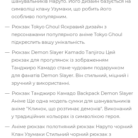
шанувальників Наруто. Його дизайн базується на
символіці клану Узумаки, що робить його
особливо популярним.
Рюкзак Tokyo Ghoul Яскравий дизайн з
персонажами популярного аніме Tokyo Ghoul
підкреслить вашу унікальність.
Рюкзак Demon Slayer Kamado Tanjirou Цей
рюкзак для прогулянок із зображенням
Танджиро Камадо стане чудовим подарунком
для фанатів Demon Slayer. Він стильний, міцний і
зручний у використанні.
Рюкзак Танджиро Камадо Backpack Demon Slayer
Аніме Ще одна модель сумки для шанувальників
аніме "Клинок, що розтинає демонів". Виконаний
у традиційних кольорах із символікою героя.
Аніме рюкзак полотняний рюкзак Наруто чорний
Клан Узумаки Стильний чорний рюкзак з