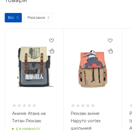
Товари
Всі
5
Рюкзаки
2
Аниме Атака на
Рюкзак аніме
Р
Титан Рюкзак
Наруто vortex
I
шкільний
A
Є в наявності