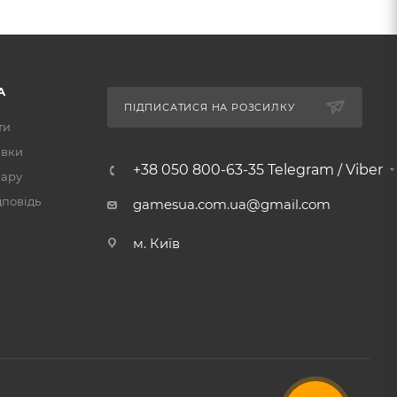
А
ПІДПИСАТИСЯ НА РОЗСИЛКУ
ти
авки
+38 050 800-63-35 Telegram / Viber
вару
дповідь
gamesua.com.ua@gmail.com
м. Київ