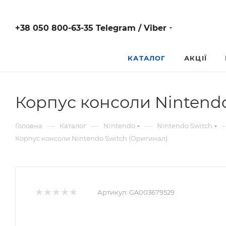
+38 050 800-63-35 Telegram / Viber
КАТАЛОГ
АКЦІЇ
Корпус консоли Nintendo
—
—
—
Головна
Каталог
Nintendo
Nintendo Switch
Корпус консоли Nintendo Switch (Оригинал)
Артикул:
GA003679529