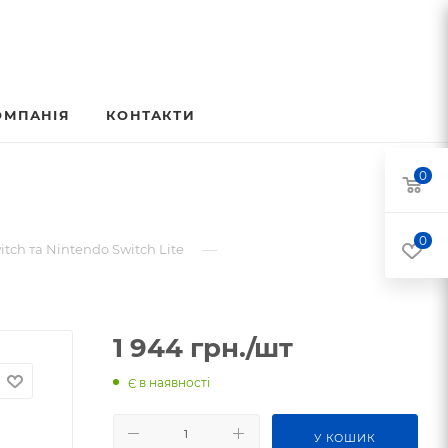
ОМПАНІЯ
КОНТАКТИ
0
0
—
tch та Nintendo Switch Lite
1 944
грн.
/шт
Є в наявності
У КОШИК