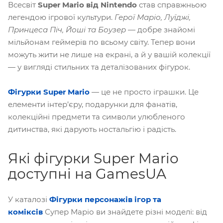
Всесвіт
Super Mario від Nintendo
став справжньою
легендою ігрової культури.
Герої Маріо, Луїджі,
Принцеса Піч, Йоші та Боузер
— добре знайомі
мільйонам геймерів по всьому світу. Тепер вони
можуть жити не лише на екрані, а й у вашій колекції
— у вигляді стильних та деталізованих фігурок.
Фігурки Super Mario
— це не просто іграшки. Це
елементи інтер’єру, подарунки для фанатів,
колекційні предмети та символи улюбленого
дитинства, які дарують ностальгію і радість.
Які фігурки Super Mario
доступні на GamesUA
У каталозі
Фігурки персонажів ігор та
коміксів
Супер Маріо
ви знайдете різні моделі: від