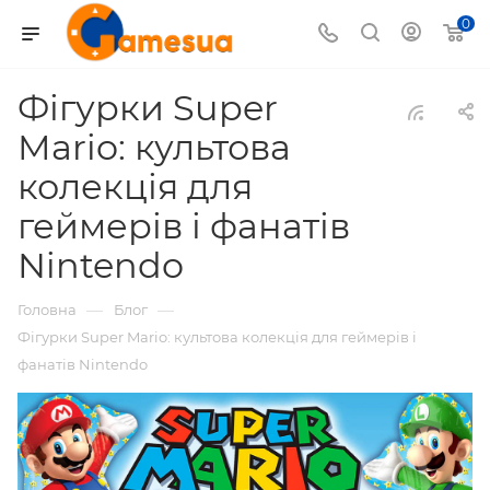
0
Фігурки Super
Mario: культова
колекція для
геймерів і фанатів
Nintendo
—
—
Головна
Блог
Фігурки Super Mario: культова колекція для геймерів і
фанатів Nintendo