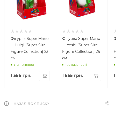
Фігурка Super Mario
Фігурка Super Mario
Ф
— Luigi (Super Size
— Yoshi (Super Size
—
Figure Collection) 23
Figure Collection) 25
F
см
см
Є в наявності
Є в наявності
1 555
грн.
1 555
грн.
1
НАЗАД ДО СПИСКУ