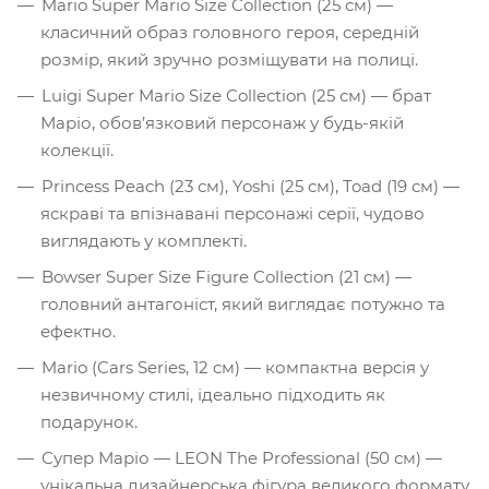
Mario Super Mario Size Collection (25 см) —
класичний образ головного героя, середній
розмір, який зручно розміщувати на полиці.
Luigi Super Mario Size Collection (25 см) — брат
Маріо, обов’язковий персонаж у будь-якій
колекції.
Princess Peach (23 см), Yoshi (25 см), Toad (19 см) —
яскраві та впізнавані персонажі серії, чудово
виглядають у комплекті.
Bowser Super Size Figure Collection (21 см) —
головний антагоніст, який виглядає потужно та
ефектно.
Mario (Cars Series, 12 см) — компактна версія у
незвичному стилі, ідеально підходить як
подарунок.
Супер Маріо — LEON The Professional (50 см) —
унікальна дизайнерська фігура великого формату