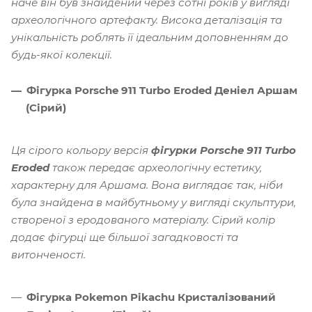
наче він був знайдений через сотні років у вигляді
археологічного артефакту. Висока деталізація та
унікальність роблять її ідеальним доповненням до
будь-якої колекції.
Фігурка Porsche 911 Turbo Eroded Деніел Аршам
(Сірий)
Ця сірого кольору версія
фігурки Porsche 911 Turbo
Eroded
також передає археологічну естетику,
характерну для Аршама. Вона виглядає так, ніби
була знайдена в майбутньому у вигляді скульптури,
створеної з еродованого матеріалу. Сірий колір
додає фігурці ще більшої загадковості та
витонченості.
Фігурка Pokemon Pikachu Кристалізований