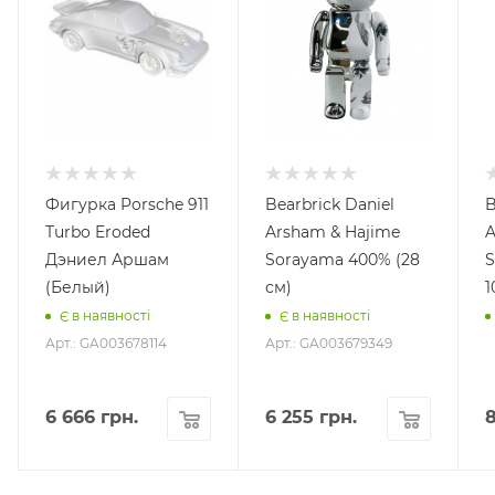
Фигурка Porsche 911
Bearbrick Daniel
B
Turbo Eroded
Arsham & Hajime
A
Дэниел Аршам
Sorayama 400% (28
S
(Белый)
см)
1
Є в наявності
Є в наявності
Арт.: GA003678114
Арт.: GA003679349
6 666
грн.
6 255
грн.