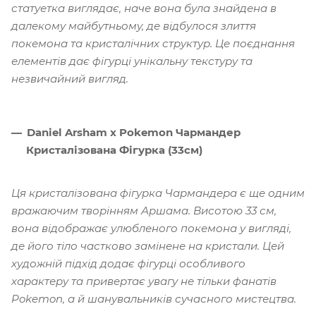
статуетка виглядає, наче вона була знайдена в
далекому майбутньому, де відбулося злиття
покемона та кристалічних структур. Це поєднання
елементів дає фігурці унікальну текстуру та
незвичайний вигляд.
Daniel Arsham x Pokemon Чармандер
Кристалізована Фігурка (33см)
Ця кристалізована фігурка Чармандера є ще одним
вражаючим творінням Аршама. Висотою 33 см,
вона відображає улюбленого покемона у вигляді,
де його тіло частково замінене на кристали. Цей
художній підхід додає фігурці особливого
характеру та привертає увагу не тільки фанатів
Pokemon, а й шанувальників сучасного мистецтва.