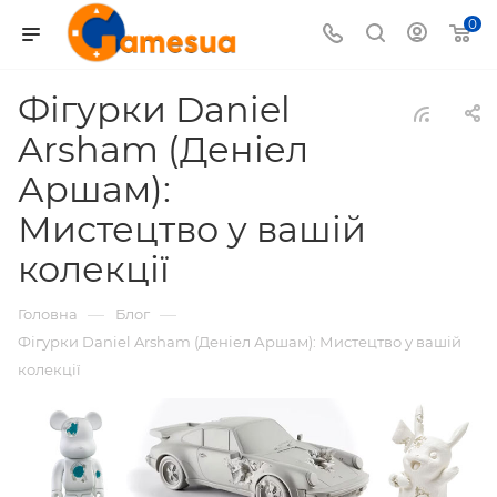
0
Фігурки Daniel
Arsham (Деніел
Аршам):
Мистецтво у вашій
колекції
—
—
Головна
Блог
Фігурки Daniel Arsham (Деніел Аршам): Мистецтво у вашій
колекції