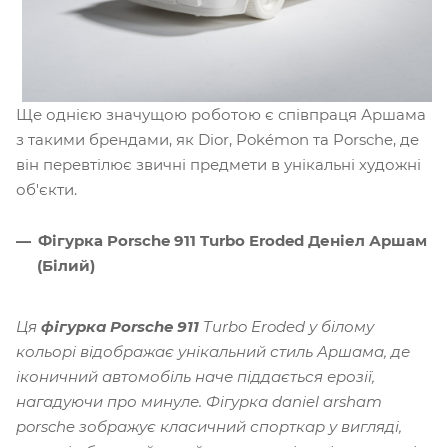
Ще однією значущою роботою є співпраця Аршама
з такими брендами, як Dior, Pokémon та Porsche, де
він перевтілює звичні предмети в унікальні художні
об'єкти.
Фігурка Porsche 911 Turbo Eroded Деніел Аршам
(Білий)
Ця
фігурка Porsche 911
Turbo Eroded у білому
кольорі відображає унікальний стиль Аршама, де
іконичний автомобіль наче піддається ерозії,
нагадуючи про минуле. Фігурка daniel arsham
porsche зображує класичний спорткар у вигляді,