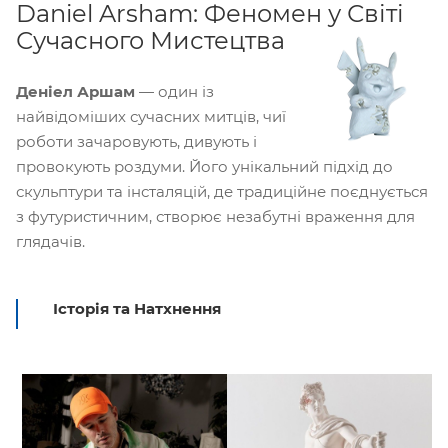
Daniel Arsham: Феномен у Світі
Сучасного Мистецтва
Деніел Аршам
— один із
найвідоміших сучасних митців, чиї
роботи зачаровують, дивують і
провокують роздуми. Його унікальний підхід до
скульптури та інсталяцій, де традиційне поєднується
з футуристичним, створює незабутні враження для
глядачів.
Історія та Натхнення