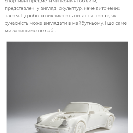
спортивні предмети чи іконічні об'єкти,
представлені у вигляді скульптур, наче виточених
часом. Ці роботи викликають питання про те, як
сучасність може виглядати в майбутньому, і що саме
ми залишимо по собі.