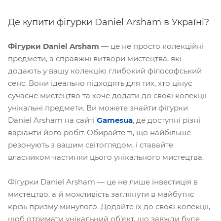
Де купити фігурки Daniel Arsham в Україні?
Фігурки Daniel Arsham
— це не просто колекційні
предмети, а справжні витвори мистецтва, які
додають у вашу колекцію глибокий філософський
сенс. Вони ідеально підходять для тих, хто цінує
сучасне мистецтво та хоче додати до своєї колекції
унікальні предмети. Ви можете знайти фігурки
Daniel Arsham на сайті
Gamesua
, де доступні різні
варіанти його робіт. Обирайте ті, що найбільше
резонують з вашим світоглядом, і ставайте
власником частинки цього унікального мистецтва.
Фігурки Daniel Arsham — це не лише інвестиція в
мистецтво, а й можливість заглянути в майбутнє
крізь призму минулого. Додайте їх до своєї колекції,
щоб отримати унікальний об'єкт, що завжди буде