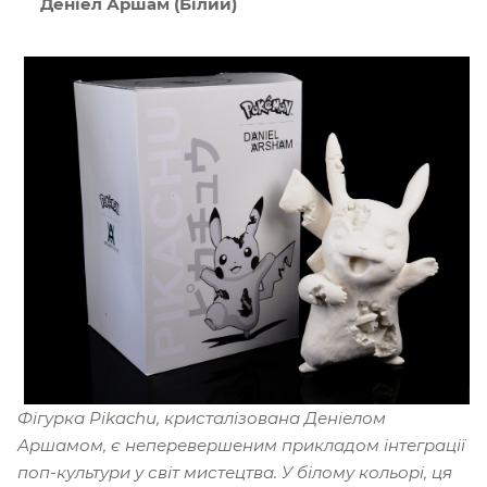
Деніел Аршам (Білий)
Фігурка Pikachu, кристалізована Деніелом
Аршамом, є неперевершеним прикладом інтеграції
поп-культури у світ мистецтва. У білому кольорі, ця