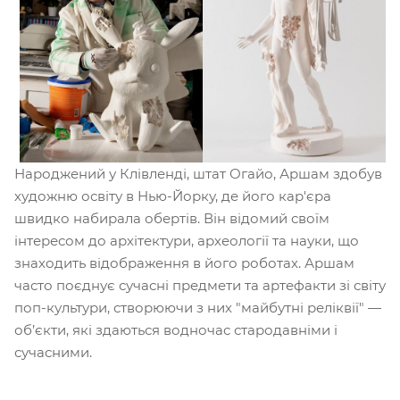
Народжений у Клівленді, штат Огайо, Аршам здобув
художню освіту в Нью-Йорку, де його кар'єра
швидко набирала обертів. Він відомий своїм
інтересом до архітектури, археології та науки, що
знаходить відображення в його роботах. Аршам
часто поєднує сучасні предмети та артефакти зі світу
поп-культури, створюючи з них "майбутні реліквії" —
об’єкти, які здаються водночас стародавніми і
сучасними.