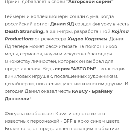
Ярмин добавляет к своей
“Авторской серии”
!
Геймеры и коллекционеры сошли с ума, когда
российский артист
Данил ЯД
создал фигурку в честь
Death Stranding,
экшн-игры, разработанной
Kojima
Productions
от режиссера
Хидео Кодзимы
. Данил
Яд теперь может рассчитывать на поклонников
моды, сериалов, науки и искусства благодаря
множеству личностей, которых он выбрал для
представления. Ведь
серия “АВТОРЫ"
- коллекция
виниловых игрушек, посвященных художникам,
дизайнерам, писателям, ученым и многим другим. И
сегодня Данил оказал честь
КАВСу - Брайану
Доннелли
!
Фигурка изображает Kaws и одного из его
известных персонажей - BFF в ярко синем цвете.
Более того, он представлен лежащим в объятиях