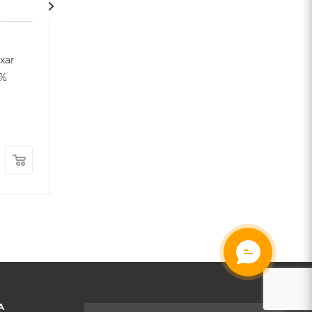
xar
Фігурка Bearbrick —
Bearbrick The D
0%
Daniel Arsham (Eroded
Knight Бетмен 
Bronze) 1000% (70 см)
(28cm)
Є в наявності
Є в наявності
Арт.: GA003679908
35 333
грн.
/шт
3 695
грн.
/ш
А