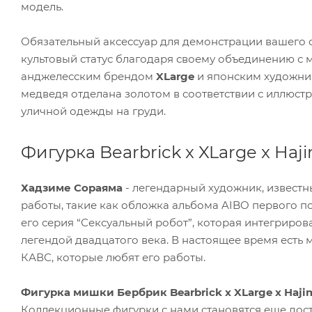
модель.
Обязательный аксессуар для демонстрации вашего 
культовый статус благодаря своему объединению с 
анджелесским брендом
XLarge
и японским художник
медведя отделана золотом в соответствии с иллюс
уличной одежды на груди.
Фигурка Bearbrick x XLarge x Haj
Хадзиме Сораяма
- легендарный художник, известн
работы, такие как обложка альбома AIBO первого по
его серия “Сексуальный робот”, которая интегрирова
легендой двадцатого века. В настоящее время есть 
КАВС, которые любят его работы.
Фигурка мишки Бербрик Bearbrick x XLarge x Haj
Коллекционные фигурки с нами становятся еще дост