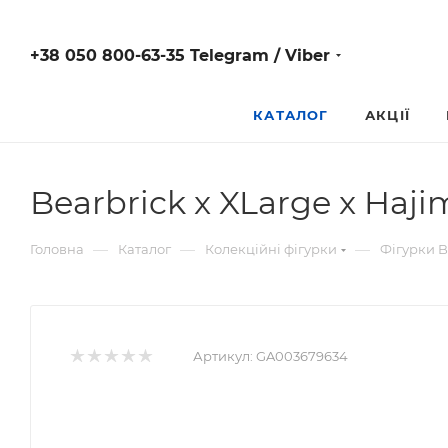
+38 050 800-63-35 Telegram / Viber
КАТАЛОГ
АКЦІЇ
Bearbrick x XLarge x Haj
—
—
—
Головна
Каталог
Колекційні фігурки
Фігурки B
Артикул:
GA003679634