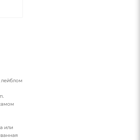
 лейблом
п.
 самом
а или
ованная