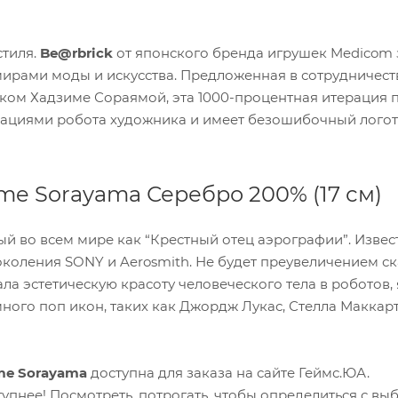
стиля.
Be@rbrick
от японского бренда игрушек Medicom 
мирами моды и искусства. Предложенная в сотрудничеств
ом Хадзиме Сораямой, эта 1000-процентная итерация п
трациями робота художника и имеет безошибочный лого
ime Sorayama Серебро 200% (17 см)
ый во всем мире как “Крестный отец аэрографии”. Извес
коления SONY и Aerosmith. Не будет преувеличением ска
ла эстетическую красоту человеческого тела в роботов,
много поп икон, таких как Джордж Лукас, Стелла Маккар
ime Sorayama
доступна для заказа на сайте Геймс.ЮА.
упнее! Посмотреть, потрогать, чтобы определиться с в