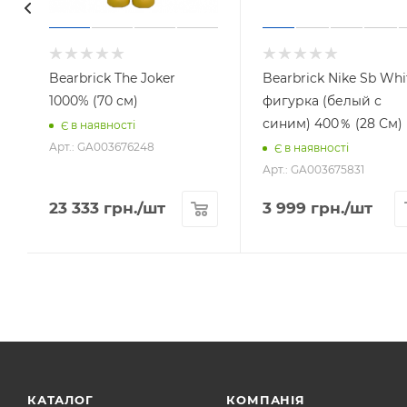
Bearbrick The Joker
Bearbrick Nike Sb Whi
1000% (70 см)
фигурка (белый с
синим) 400％ (28 См)
Є в наявності
Арт.: GA003676248
Є в наявності
Арт.: GA003675831
23 333
грн.
/шт
3 999
грн.
/шт
КАТАЛОГ
КОМПАНІЯ