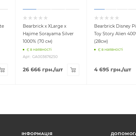
te
Bearbrick x XLarge x
Bearbrick Disney Pi
Hajime Sorayama Silver
Toy Story Alien 40
1000% (70 см)
(28см)
Є в наявності
Є в наявності
Арт.: GA003676250
26 666
грн.
/шт
4 695
грн.
/шт
ІНФОРМАЦІЯ
ДОПОМОГ