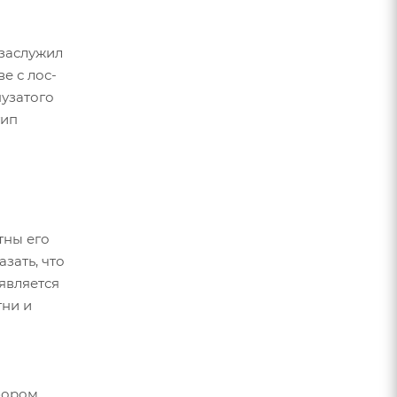
заслужил
е с лос-
узатого
тип
тны его
зать, что
 является
тни и
ыбором