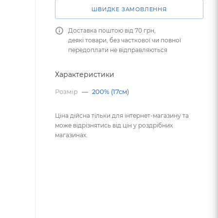
ШВИДКЕ ЗАМОВЛЕННЯ
Доставка поштою від 70 грн,
деякі товари, без часткової чи повної
передоплати не відправляються
Характеристики
Розмір
—
200% (17см)
Ціна дійсна тільки для інтернет-магазину та
може відрізнятись від цін у роздрібних
магазинах.