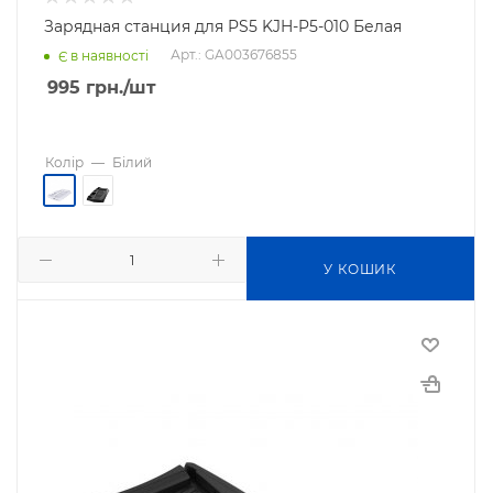
Зарядная станция для PS5 KJH-P5-010 Белая
Арт.: GA003676855
Є в наявності
995
грн.
/шт
Колір
—
Білий
У КОШИК