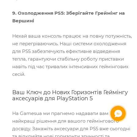
9. Охолодження PS5: Зберігайте Греймінг на
Вершині
Нехай ваша консоль працює на повну потужність,
не перегріваючись. Наші системи охолодження
для PS5 забезпечують ефективне відведення
тепла, гарантуючи стабільну роботу приставки
навіть під час тривалих інтенсивних геймінгових
сесій.
Ваш Ключ до Нових Горизонтів Геймінгу
аксесуарів для PlayStation 5
На Gamesua ми прагнемо надавати вам
ОНЛАЙН ЧАТ
найкращі рішення для вашого геймінгового
досвіду. Закажіть аксесуари для PS5 вже сьогодні
та відкрийте нові горизонти зручності та