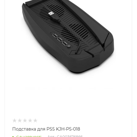
Подставка для PS5 KJH-P5-018
Арт.: GA003676866
Є в наявності