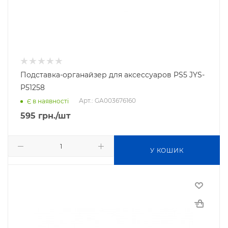
Подставка-органайзер для аксессуаров PS5 JYS-
P51258
Арт.: GA003676160
Є в наявності
595
грн.
/шт
У КОШИК