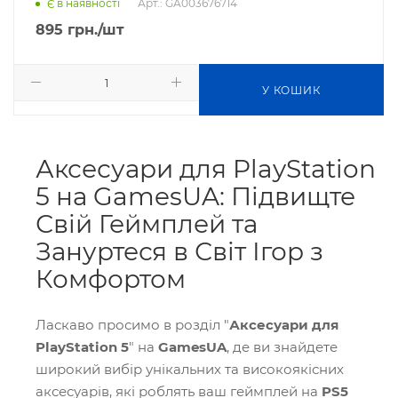
Арт.: GA003676714
Є в наявності
895
грн.
/шт
У КОШИК
Аксесуари для PlayStation
5 на GamesUA: Підвищте
Свій Геймплей та
Зануртеся в Світ Ігор з
Комфортом
Ласкаво просимо в розділ "
Аксесуари для
PlayStation 5
" на
GamesUA
, де ви знайдете
широкий вибір унікальних та високоякісних
аксесуарів, які роблять ваш геймплей на
PS5