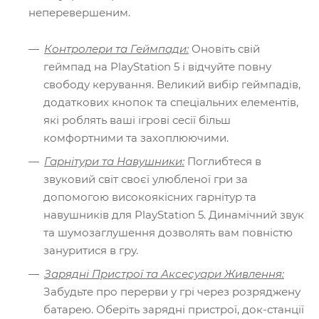
неперевершеним.
Контролери та Геймпади:
Оновіть свій
геймпад на PlayStation 5 і відчуйте повну
свободу керування. Великий вибір геймпадів,
додаткових кнопок та спеціальних елементів,
які роблять ваші ігрові сесії більш
комфортними та захоплюючими.
Гарнітури та Навушники:
Поглибтеся в
звуковий світ своєї улюбленої гри за
допомогою високоякісних гарнітур та
навушників для PlayStation 5. Динамічний звук
та шумозаглушення дозволять вам повністю
зануритися в гру.
Зарядні Пристрої та Аксесуари Живлення:
Забудьте про перерви у грі через розряджену
батарею. Оберіть зарядні пристрої, док-станції