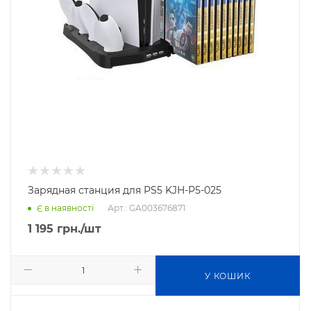
Зарядная станция для PS5 KJH-P5-025
Арт.: GA003676871
Є в наявності
1 195
грн.
/шт
У КОШИК