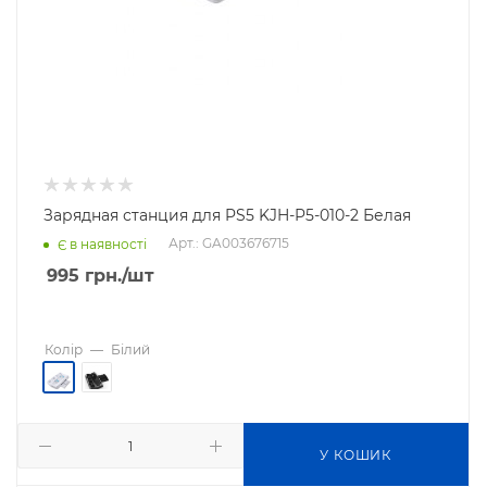
Зарядная станция для PS5 KJH-P5-010-2 Белая
Арт.: GA003676715
Є в наявності
995
грн.
/шт
Колір
—
Білий
У КОШИК