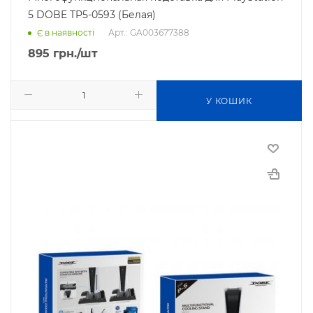
5 DOBE TP5-0593 (Белая)
Арт.: GA003677388
Є в наявності
895
грн.
/шт
У КОШИК