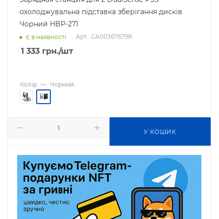
охолоджувальна підставка зберігання дисків
Чорний HBP-271
Арт.: GA003676798
Є в наявності
1 333
грн.
/шт
Колір
—
Чорний
У КОШИК