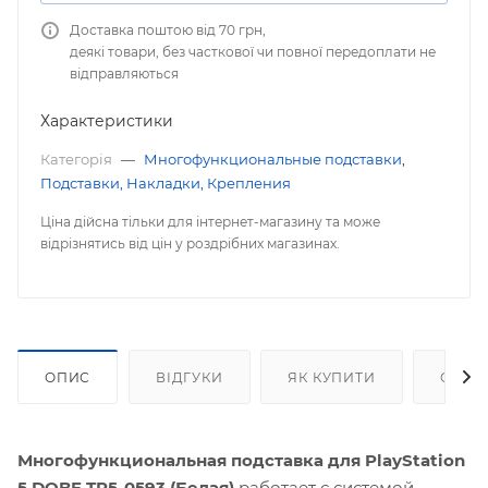
Доставка поштою від 70 грн,
деякі товари, без часткової чи повної передоплати не
відправляються
Характеристики
Категорія
—
Многофункциональные подставки
,
Подставки, Накладки, Крепления
Ціна дійсна тільки для інтернет-магазину та може
відрізнятись від цін у роздрібних магазинах.
ОПИС
ВІДГУКИ
ЯК КУПИТИ
ОПЛА
Многофункциональная подставка для PlayStation
5 DOBE TP5-0593 (Белая)
работает с системой