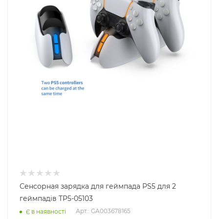
Сенсорная зарядка для геймпада PS5 для 2
геймпадів TP5-05103
Арт.: GA003678165
Є в наявності