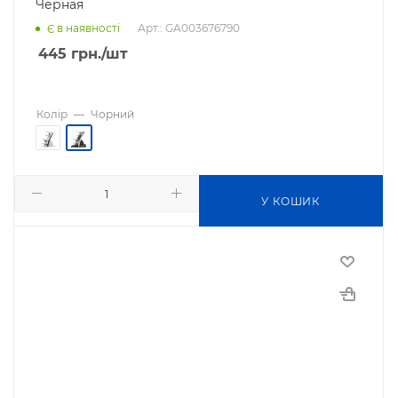
Черная
Арт.: GA003676790
Є в наявності
445
грн.
/шт
Колір
—
Чорний
У КОШИК