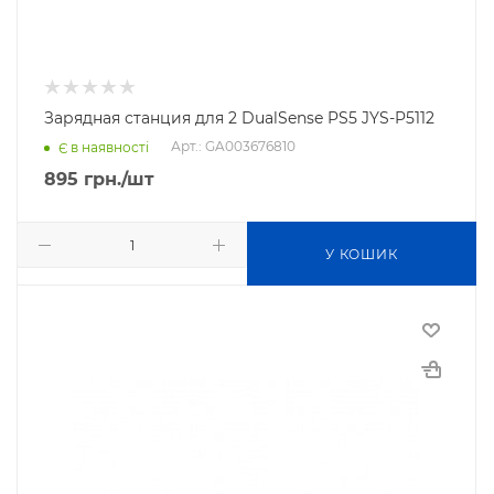
Зарядная станция для 2 DualSense PS5 JYS-P5112
Арт.: GA003676810
Є в наявності
895
грн.
/шт
У КОШИК