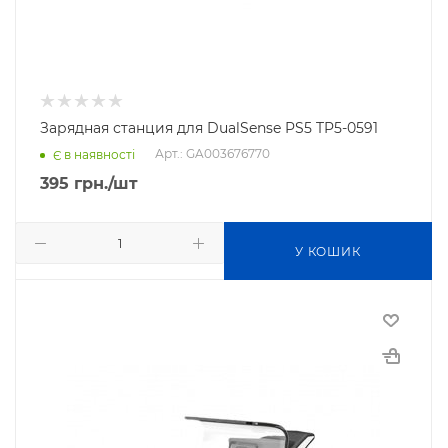
Зарядная станция для DualSense PS5 TP5-0591
Арт.: GA003676770
Є в наявності
395
грн.
/шт
У КОШИК