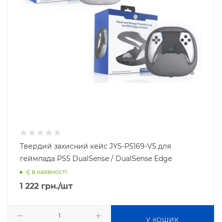
Твердий захисний кейс JYS-P5169-V5 для
геймпада PS5 DualSense / DualSense Edge
Є в наявності
1 222
грн.
/шт
У КОШИК