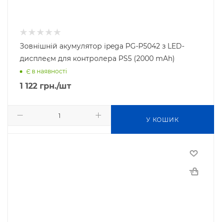
Зовнішній акумулятор ipega PG-P5042 з LED-
дисплеєм для контролера PS5 (2000 mAh)
Є в наявності
1 122
грн.
/шт
У КОШИК