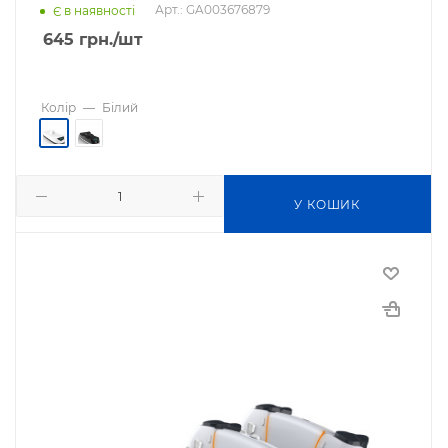
Арт.: GA003676879
Є в наявності
645
грн.
/шт
Колір
—
Білий
У КОШИК