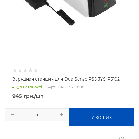
Зарядная станция для DualSense PS5 JYS-P5102
Арт.: GA003676808
Є в наявності
945
грн.
/шт
У КОШИК