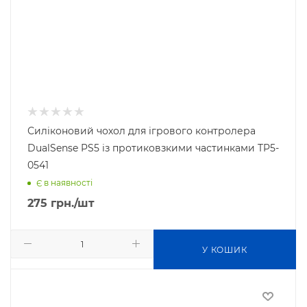
Силіконовий чохол для ігрового контролера
DualSense PS5 із протиковзкими частинками TP5-
0541
Є в наявності
275
грн.
/шт
У КОШИК