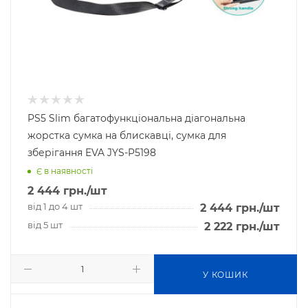
PS5 Slim багатофункціональна діагональна
жорстка сумка на блискавці, сумка для
зберігання EVA JYS-P5198
Є в наявності
2 444
грн.
/шт
від 1 до 4 шт
2 444
грн.
/шт
від 5 шт
2 222
грн.
/шт
У КОШИК