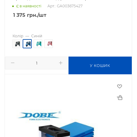
Арт.: GA003675427
Є в наявності
1 375
грн.
/шт
Колір
—
Синій
У КОШИК