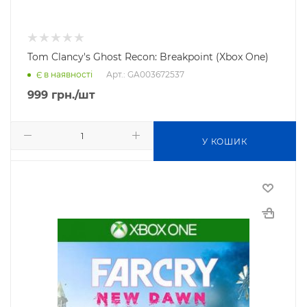
Tom Clancy's Ghost Recon: Breakpoint (Xbox One)
Арт.: GA003672537
Є в наявності
999
грн.
/шт
У КОШИК