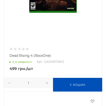
Dead Rising 4 (XboxOne)
Арт.: GA003672802
Є в наявності
499
грн.
/шт
У КОШИК