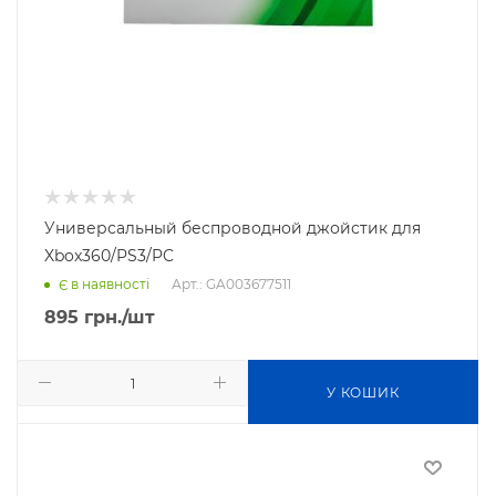
Универсальный беспроводной джойстик для
Xbox360/PS3/PC
Арт.: GA003677511
Є в наявності
895
грн.
/шт
У КОШИК