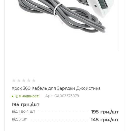
Xbox 360 Кабель для Зарядки Джойстика
Арт.: GA003675879
Є в наявності
195
грн.
/шт
від 1 до 4 шт
195
грн.
/шт
від 5 шт
145
грн.
/шт