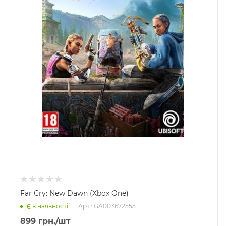
Far Cry: New Dawn (Xbox One)
Арт.: GA003672555
Є в наявності
899
грн.
/шт