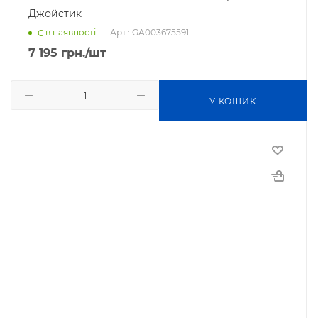
Джойстик
Арт.: GA003675591
Є в наявності
7 195
грн.
/шт
У КОШИК