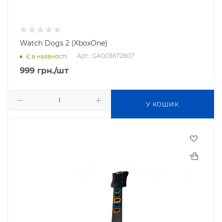
Watch Dogs 2 (XboxOne)
Арт.: GA003672807
Є в наявності
999
грн.
/шт
У КОШИК