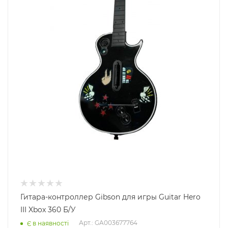
Гитара-контроллер Gibson для игры Guitar Hero
III Xbox 360 Б/У
Арт.: GA003677764
Є в наявності