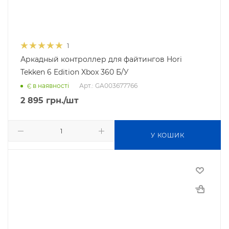
1
Аркадный контроллер для файтингов Hori
Tekken 6 Edition Xbox 360 Б/У
Арт.: GA003677766
Є в наявності
2 895
грн.
/шт
У КОШИК