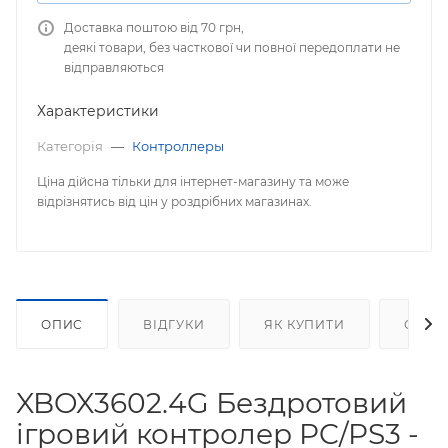
Доставка поштою від 70 грн,
деякі товари, без часткової чи повної передоплати не
відправляються
Характеристики
Категорія
—
Контроллеры
Ціна дійсна тільки для інтернет-магазину та може
відрізнятись від цін у роздрібних магазинах.
ОПИС
ВІДГУКИ
ЯК КУПИТИ
ОПЛА
XBOX3602.4G Бездротовий
ігровий контролер PC/PS3 -