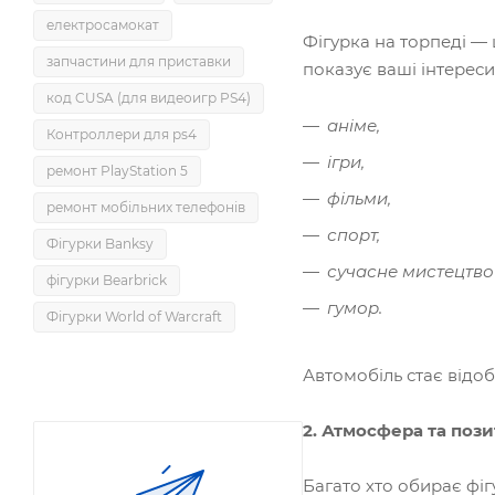
електросамокат
Фігурка на торпеді — 
запчастини для приставки
показує ваші інтереси
код CUSA (для видеоигр PS4)
аніме,
Контроллери для ps4
ігри,
ремонт PlayStation 5
фільми,
ремонт мобільних телефонів
спорт,
Фігурки Banksy
сучасне мистецтво 
фігурки Bearbrick
гумор.
Фігурки World of Warcraft
Автомобіль стає відо
2. Атмосфера та поз
Багато хто обирає фіг