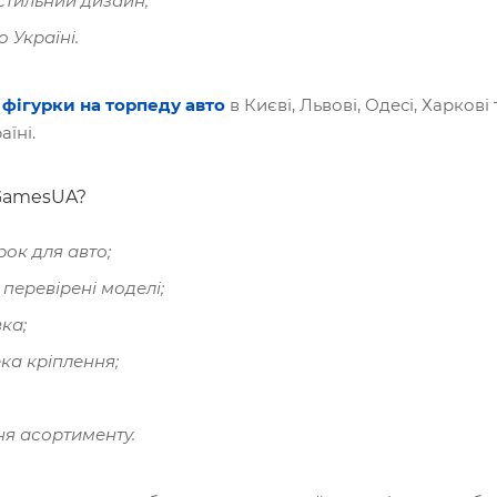
 стильний дизайн,
 Україні.
 фігурки на торпеду авто
в Києві, Львові, Одесі, Харкові 
аїні.
 GamesUA?
рок для авто;
 перевірені моделі;
ка;
ка кріплення;
ня асортименту.