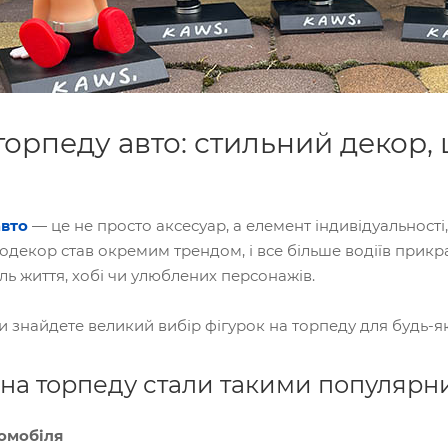
торпеду авто: стильний декор,
авто
— це не просто аксесуар, а елемент індивідуальності
тодекор став окремим трендом, і все більше водіїв прик
иль життя, хобі чи улюблених персонажів.
 знайдете великий вибір фігурок на торпеду для будь-як
 на торпеду стали такими популяр
томобіля