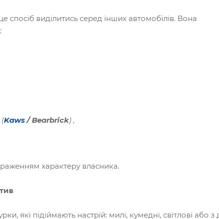
це спосіб виділитись серед інших автомобілів. Вона
:
(
Kaws
/ Bearbrick
)
,
браженням характеру власника.
итив
урки, які підіймають настрій: милі, кумедні, світлові або