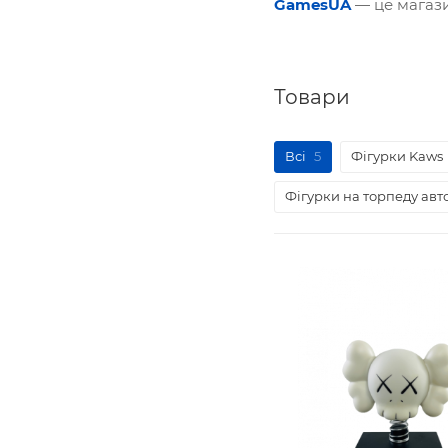
GamesUA
— це магазин
Товари
Всі
5
Фігурки Kaws
Фігурки на торпеду авт