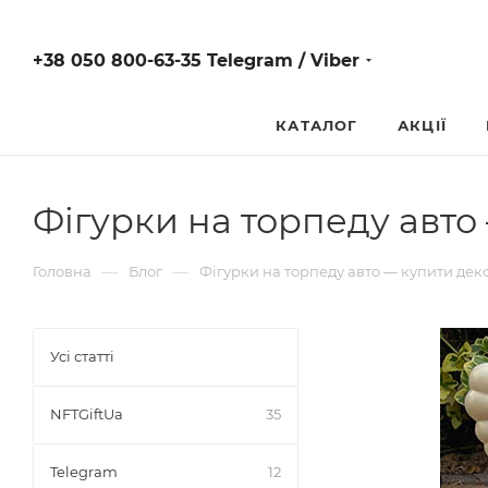
+38 050 800-63-35 Telegram / Viber
КАТАЛОГ
АКЦІЇ
Фігурки на торпеду авто
—
—
Головна
Блог
Фігурки на торпеду авто — купити дек
Усі статті
NFTGiftUa
35
Telegram
12