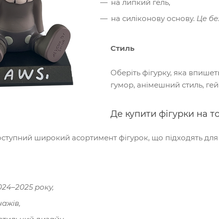
на липкий гель,
на силіконову основу.
Це бе
Стиль
Оберіть фігурку, яка впишет
гумор, анімешний стиль, ге
Де купити фігурки на т
ступний широкий асортимент фігурок, що підходять для 
024–2025 року,
ажів,