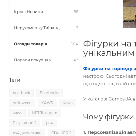
Ігрові Новини
56
Нерухомість у Таїланді
3
Фігурки на 
Огляди товарів
104
унікальним
Поради покупцям
43
Фігурки на торпеду 
настрою. Сьогодні ав
Теги
підходять під їхній ст
bearbrick
Bearbricks
У каталозі GamesUA ви
helloween
KAWS
Kaws
kaws
NFT Telegram
Чому фігурки
Playstation 2
ps4
1. Персоналізація ав
ps4 джойстики
STALKER 2