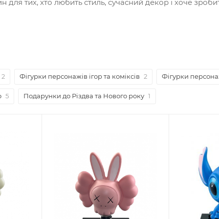
 для тих, хто любить стиль, сучасний декор і хоче зроби
2
Фігурки персонажів ігор та коміксів
2
Фігурки персонаж
о
5
Подарунки до Різдва та Нового року
1