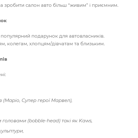
на зробити салон авто більш “живим” і приємним.
нок
 популярний подарунок для автовласників.
ям, колегам, хлопцям/дівчатам та близьким.
лів
ні:
ів (Маріо, Супер герої Марвел)
,
 головами (bobble-head) такі як Kaws,
кульптури,