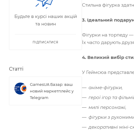
Стильна фігурка здат
Будьте в курсі наших акцій
3. Ідеальний подару
та новин
Фігурки на торпеду —
Їх часто дарують друз
ПІДПИСАТИСЯ
4. Великий вибір сти
Статті
У Геймсюа представле
GamesUA Базар: ваш
аніме-фігурки,
новий маркетплейс у
герої ігор та фільм
Telegram
милі персонажі,
фігурки з рухомими
декоративні міні-с