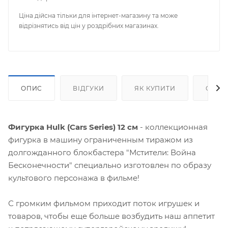
Ціна дійсна тільки для інтернет-магазину та може
відрізнятись від цін у роздрібних магазинах.
ОПИС
ВІДГУКИ
ЯК КУПИТИ
ОПЛА
Фигурка Hulk (Cars Series) 12 см
- коллекционная
фигурка в машину ограниченным тиражом из
долгожданного блокбастера "Мстители: Война
Бесконечности" специально изготовлен по образу
культового персонажа в фильме!
С громким фильмом приходит поток игрушек и
товаров, чтобы еще больше возбудить наш аппетит