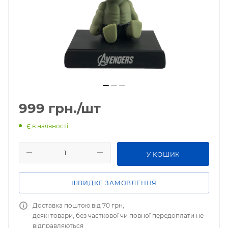
999
грн.
/шт
Є в наявності
У КОШИК
ШВИДКЕ ЗАМОВЛЕННЯ
Доставка поштою від 70 грн,
деякі товари, без часткової чи повної передоплати не
відправляються