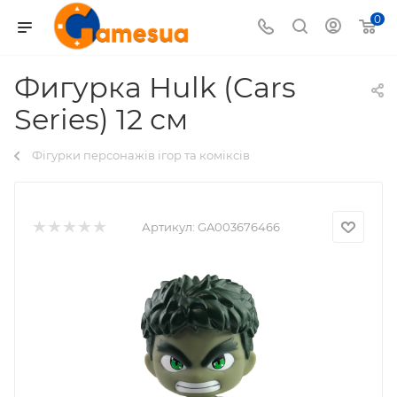
0
Фигурка Hulk (Cars
Series) 12 см
Фігурки персонажів ігор та коміксів
Артикул:
GA003676466