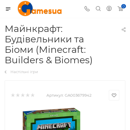
0
Майнкрафт:
Будівельники та
Біоми (Minecraft:
Builders & Biomes)
Настільні ігри
Артикул:
GA003679942