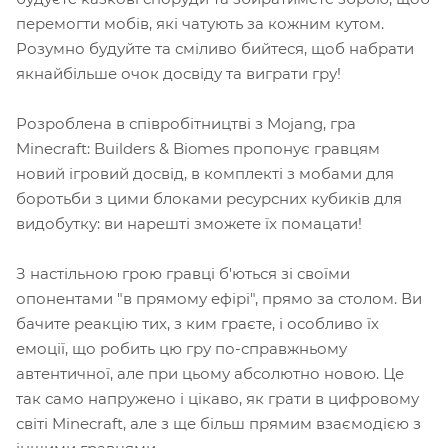
перемогти мобів, які чатують за кожним кутом.
Розумно будуйте та сміливо бийтеся, щоб набрати
якнайбільше очок досвіду та виграти гру!
Розроблена в співробітництві з Mojang, гра
Minecraft: Builders & Biomes пропонує гравцям
новий ігровий досвід, в комплекті з мобами для
боротьби з цими блоками ресурсних кубиків для
видобутку: ви нарешті зможете їх помацати!
З настільною грою гравці б'ються зі своїми
опонентами "в прямому ефірі", прямо за столом. Ви
бачите реакцію тих, з ким граєте, і особливо їх
емоції, що робить цю гру по-справжньому
автентичної, але при цьому абсолютно новою. Це
так само напружено і цікаво, як грати в цифровому
світі Minecraft, але з ще більш прямим взаємодією з