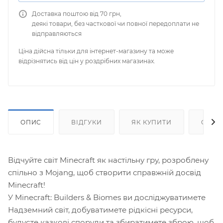
Доставка поштою від 70 грн,
деякі товари, без часткової чи повної передоплати не
відправляються
Ціна дійсна тільки для інтернет-магазину та може
відрізнятись від цін у роздрібних магазинах.
ОПИС
ВІДГУКИ
ЯК КУПИТИ
ОПЛА
Відчуйте світ Minecraft як настільну гру, розроблену
спільно з Mojang, щоб створити справжній досвід
Minecraft!
У Minecraft: Builders & Biomes ви досліджуватимете
Надземний світ, добуватимете рідкісні ресурси,
будуєте казкові споруди та збиратимете зброю, щоб