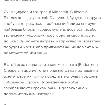
іншими гравцями.
Як і в цифровій грі, гравці Minecraft: Builders &
Biomes досліджують світ Overworld, будують споруди
і добувають ресурси, заробляючи бали за споруди і
найбільші биомы лісових, пустельних, гірських або
засніжених тундрових просторах на своїх ігрових
дошках. Ви можете виграти, наприклад, зі стратегією
побудови мостів, або придумати інший варіант, ніж
ви можете обійти інших.
В этой игре появятся и знакомые враги (Endermen,
Creepers и другие), они появляются на протяжении
всей игры, и их нужно победить, используя оружие,
собранное с доски. Побежденные мобы
зарабатывают игрокам очки (в дополнение к
дополнительным наградам).