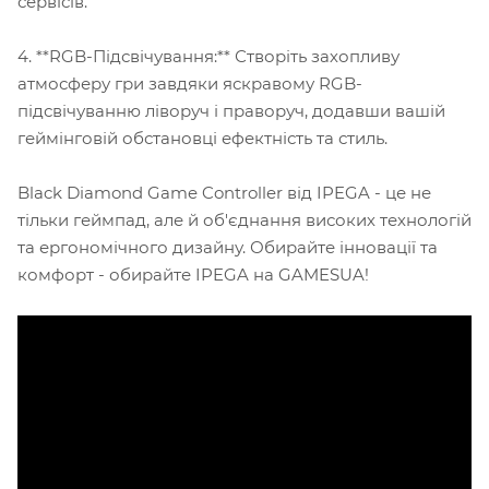
сервісів.
4. **RGB-Підсвічування:** Створіть захопливу
атмосферу гри завдяки яскравому RGB-
підсвічуванню ліворуч і праворуч, додавши вашій
геймінговій обстановці ефектність та стиль.
Black Diamond Game Controller від IPEGA - це не
тільки геймпад, але й об'єднання високих технологій
та ергономічного дизайну. Обирайте інновації та
комфорт - обирайте IPEGA на GAMESUA!