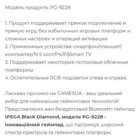
Модель продукта: PG-9228
1. Продукт поддерживает прямое подключение и
прямую игру, без избыточных игровых платформ и
сложных настроек и операций активации
2. Применимые устройства: смартфон/планшет/
компьютер/N·S хост/P4/P3/smart TV
3. Поддерживает некоторые потоковые облачные
платформы
4. Ослепительные RGB-подсветки слева и справа;
Ласкаво просимо на GAMESUA - ваш ідеальний
вибір для найновіших геймінгових технологій!
Представляємо вам бездротовий Bluetooth-геймпад
IPEGA Black Diamond, модель PG-9228 -
інноваційний геймпад
, що підтримує широкий
спектр пристроїв та геймінгових платформ.