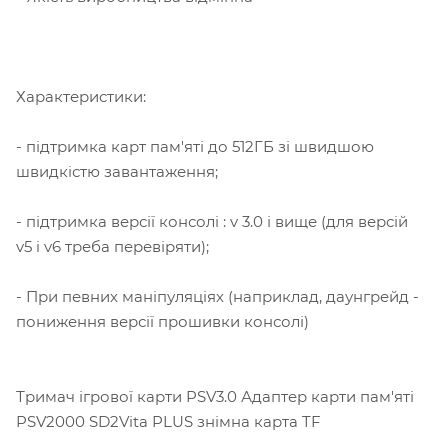
Характеристики:
- підтримка карт пам'яті до 512ГБ зі швидшою
швидкістю завантаження;
- підтримка версії консолі : v 3.0 і вище (для версій
v5 i v6 треба перевіряти);
- При певних маніпуляціях (наприклад, даунгрейд -
пониження версії прошивки консолі)
Тримач ігрової карти PSV3.0 Адаптер карти пам'яті
PSV2000 SD2Vita PLUS знімна карта TF