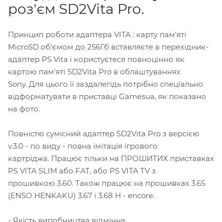
роз'єм SD2Vita Pro.
Принцип роботи адаптера VITA : карту пам'яті
MicroSD об'ємом до 256Гб вставляєте в перехідник-
адаптер PS Vita і користуєтеся повноцінно як
картою пам'яті SD2Vita Pro в облаштуваннях
Sony. Для цього її заздалегідь потрібно спеціально
відформатувати в приставці Gamesua, як показано
на фото.
Повністю сумісний адаптер SD2Vita Pro з версією
v.3.0 - по виду - повна імітація ігрового
картріджа. Працює тільки на ПРОШИТИХ приставках
PS VITA SLIM або FAT, або PS VITA TV з
прошивкою 3.60. Також працює на прошивках 3.65
(ENSO HENKAKU) 3.67 і 3.68 H - encore.
- Якість виробництва відмінна