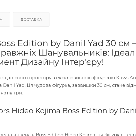
А
ДОСТАВКА
ss Edition by Danil Yad 30 см 
правжніх Шанувальників: Ідеа
ент Дизайну Інтер'єру!
сті до свого простору з ексклюзивною фігуркою Kaws Au
 Danil Yad. Ця чудова фігурка, заввишки 30 см, стане ві
натів гри.
s Hideo Kojima Boss Edition by Dani
s та втілена в Boss Edition Hideo Kojima, ця фігурка – с