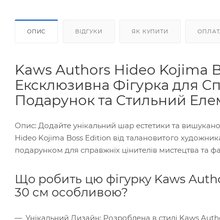
ОПИС
ВІДГУКИ
ЯК КУПИТИ
ОПЛАТ
Kaws Authors Hideo Kojima Bo
Ексклюзивна Фігурка для С
Подарунок та Стильний Елем
Опис: Додайте унікальний шар естетики та вишукано
Hideo Kojima Boss Edition від талановитого художника
подарунком для справжніх цінителів мистецтва та фа
Що робить цю фігурку Kaws Author
30 см особливою?
Унікальний Дизайн: Розроблена в стилі Kaws Author