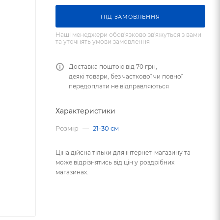
ПIД ЗАМОВЛЕННЯ
Наші менеджери обов'язково зв'яжуться з вами
та уточнять умови замовлення
Доставка поштою від 70 грн,
деякі товари, без часткової чи повної
передоплати не відправляються
Характеристики
Розмір
—
21-30 см
Ціна дійсна тільки для інтернет-магазину та
може відрізнятись від цін у роздрібних
магазинах.