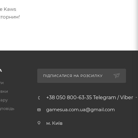
те Kaws
овторним!
А
ПІДПИСАТИСЯ НА РОЗСИЛКУ
ти
авки
+38 050 800-63-35 Telegram / Viber
вару
дповідь
gamesua.com.ua@gmail.com
м. Київ