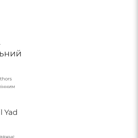
–
льний
thors
дмінним
l Yad
правжнє