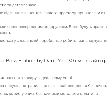
тю та деталізацією.
тане відмінним акцентом вашого простору, привносячи в н
зьких неперевершеним подарунком. Вони будуть вражені
езент.
ється у спеціальній коробці, що робить транспортуванн
a Boss Edition by Danil Yad 30 смна сайті 
игінального товару в ідеальному стані.
ша покупка потрапила до вас якнайшвидше та безпечно.
внено, користуючись безпечними методами оплати та