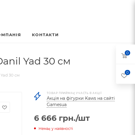
ОМПАНІЯ
КОНТАКТИ
0
anil Yad 30 см
0
 Yad 30 см
ТОВАР ПРИЙМАЄ УЧАСТЬ В АКЦІЇ
Акція на фігурки Kaws на сайті
Gamesua
6 666
грн.
/шт
Немає у наявності