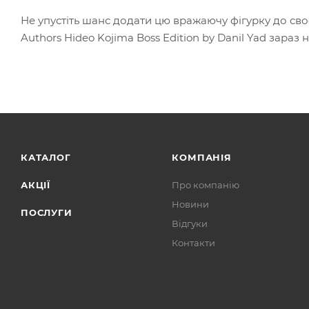
Не упустіть шанс додати цю вражаючу фігурку до св
Authors Hideo Kojima Boss Edition by Danil Yad зара
КАТАЛОГ
КОМПАНІЯ
АКЦІЇ
Про компанію
Новини
ПОСЛУГИ
Відгуки
Контакти