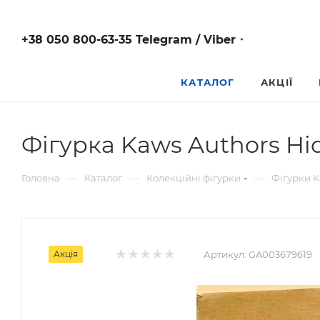
+38 050 800-63-35 Telegram / Viber
КАТАЛОГ
АКЦІЇ
Фігурка Kaws Authors Hid
—
—
—
Головна
Каталог
Колекційні фігурки
Фігурки 
Акція
Артикул:
GA003679619