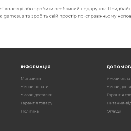
оєї колекції або зробити особливий подарунок. Придбай
з на gamesua та зробіть свій простір по-справжньому неп
ІНФОРМАЦІЯ
ДОПОМОГ
Магазини
Умови опла
Умови оплати
Умови дост
Умови доставки
Гарантія то
Гарантія товару
Питання-ві
Політика
Огляди