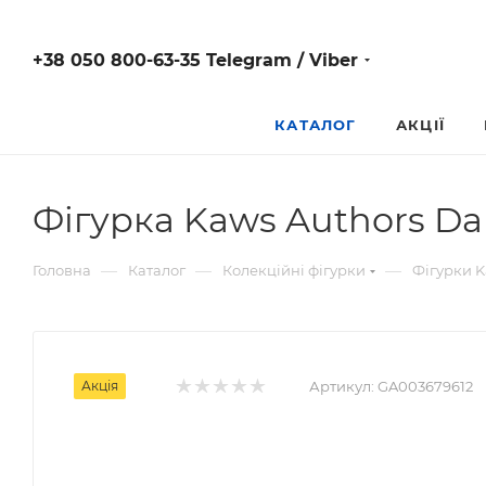
+38 050 800-63-35 Telegram / Viber
КАТАЛОГ
АКЦІЇ
Фігурка Kaws Authors Da
—
—
—
Головна
Каталог
Колекційні фігурки
Фігурки 
Акція
Артикул:
GA003679612