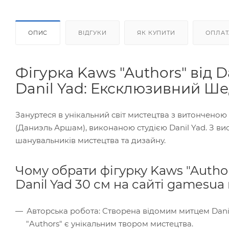
ОПИС
ВІДГУКИ
ЯК КУПИТИ
ОПЛАТ
Фігурка Kaws "Authors" від 
Danil Yad: Ексклюзивний Ш
Зануртеся в унікальний світ мистецтва з витонченою
(Даниэль Аршам), виконаною студією Danil Yad. З ви
шанувальників мистецтва та дизайну.
Чому обрати фігурку Kaws "Autho
Danil Yad 30 см на сайті gamesua 
Авторська робота: Створена відомим митцем Danie
"Authors" є унікальним твором мистецтва.