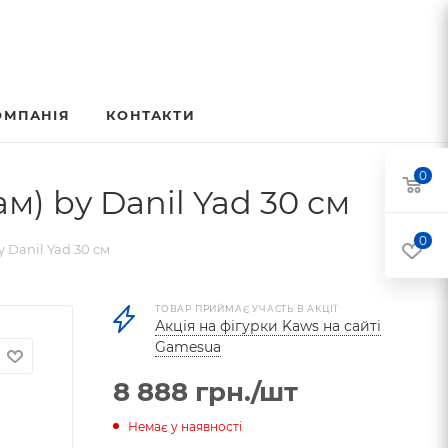
ОМПАНІЯ
КОНТАКТИ
0
) by Danil Yad 30 см
0
 Danil Yad 30 см
ТОВАР ПРИЙМАЄ УЧАСТЬ В АКЦІЇ
Акція на фігурки Kaws на сайті
Gamesua
8 888
грн.
/шт
Немає у наявності