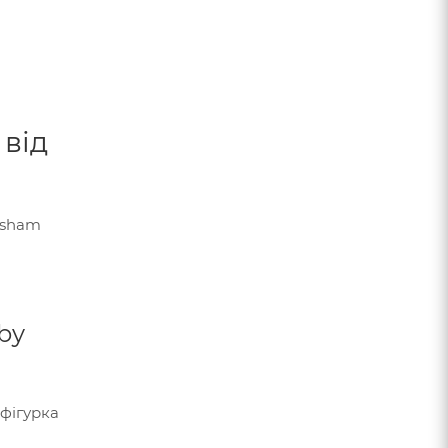
 від
rsham
by
 фігурка