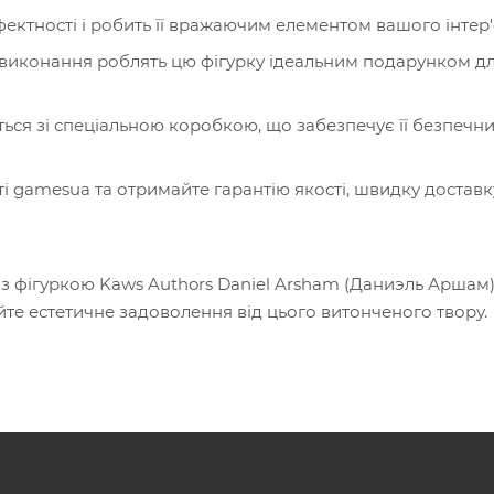
ектності і робить її вражаючим елементом вашого інтер'
 виконання роблять цю фігурку ідеальним подарунком д
ься зі спеціальною коробкою, що забезпечує її безпечн
і gamesua та отримайте гарантію якості, швидку доставку
 з фігуркою Kaws Authors Daniel Arsham (Даниэль Аршам)
йте естетичне задоволення від цього витонченого твору.