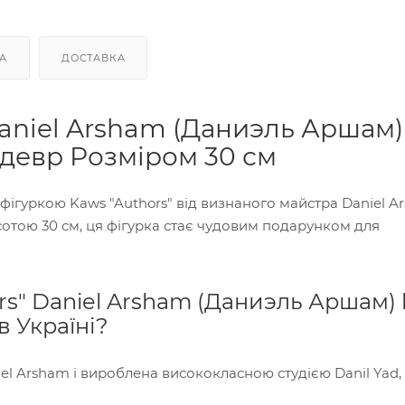
А
ДОСТАВКА
Daniel Arsham (Даниэль Аршам)
едевр Розміром 30 см
 фігуркою Kaws "Authors" від визнаного майстра Daniel A
сотою 30 см, ця фігурка стає чудовим подарунком для
rs" Daniel Arsham (Даниэль Аршам) 
в Україні?
l Arsham і вироблена висококласною студією Danil Yad,