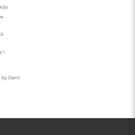
єру.
ля
ий
 і
 by Danil