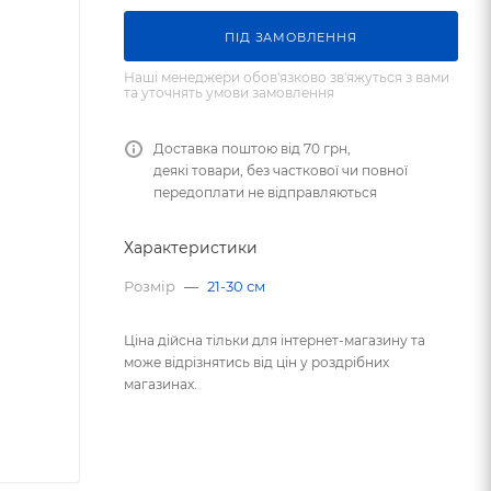
ПIД ЗАМОВЛЕННЯ
Наші менеджери обов'язково зв'яжуться з вами
та уточнять умови замовлення
Доставка поштою від 70 грн,
деякі товари, без часткової чи повної
передоплати не відправляються
Характеристики
Розмір
—
21-30 см
Ціна дійсна тільки для інтернет-магазину та
може відрізнятись від цін у роздрібних
магазинах.