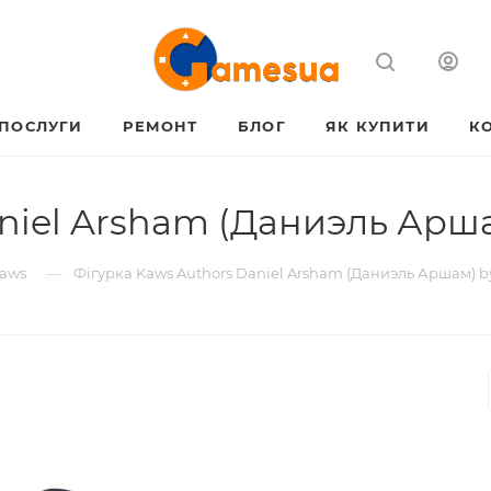
ПОСЛУГИ
РЕМОНТ
БЛОГ
ЯК КУПИТИ
К
niel Arsham (Даниэль Аршам
—
Kaws
Фігурка Kaws Authors Daniel Arsham (Даниэль Аршам) by